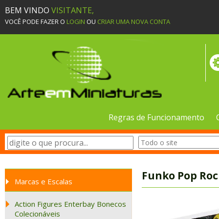
BEM VINDO
VISITANTE,
VOCÊ PODE FAZER O
LOGIN
OU
CRIAR UMA NOVA CONTA
Regras de Funcionamento
Funko Pop Roc
Marcas e Escalas
Action Figures Enterbay Bonecos
Colecionáveis