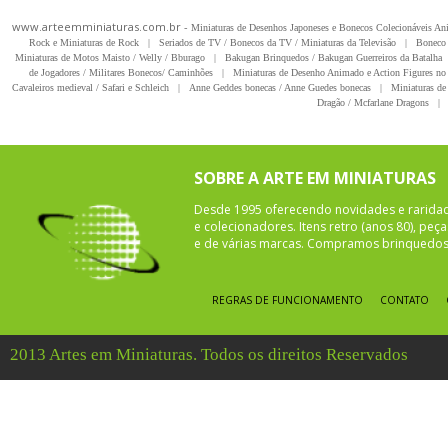
www.arteemminiaturas.com.br -
Miniaturas de Desenhos Japoneses e Bonecos Colecionáveis A
Rock e Miniaturas de Rock
|
Seriados de TV / Bonecos da TV / Miniaturas da Televisão
|
Boneco 
Miniaturas de Motos Maisto / Welly / Bburago
|
Bakugan Brinquedos / Bakugan Guerreiros da Batalha
de Jogadores / Militares Bonecos/ Caminhões
|
Miniaturas de Desenho Animado e Action Figures no 
Cavaleiros medieval / Safari e Schleich
|
Anne Geddes bonecas / Anne Guedes bonecas
|
Miniaturas de 
Dragão / Mcfarlane Dragons
|
SOBRE A ARTE EM MINIATURAS
Desde 1995 oferecendo novidades e rarida
e colecionadores. Itens retro (anos 80), pe
e de várias marcas. Compramos brinquedos 
REGRAS DE FUNCIONAMENTO
CONTATO
2013 Artes em Miniaturas. Todos os direitos Reservados