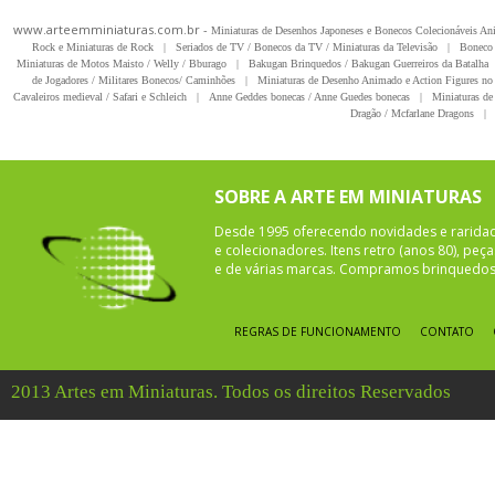
www.arteemminiaturas.com.br -
Miniaturas de Desenhos Japoneses e Bonecos Colecionáveis A
Rock e Miniaturas de Rock
|
Seriados de TV / Bonecos da TV / Miniaturas da Televisão
|
Boneco 
Miniaturas de Motos Maisto / Welly / Bburago
|
Bakugan Brinquedos / Bakugan Guerreiros da Batalha
de Jogadores / Militares Bonecos/ Caminhões
|
Miniaturas de Desenho Animado e Action Figures no 
Cavaleiros medieval / Safari e Schleich
|
Anne Geddes bonecas / Anne Guedes bonecas
|
Miniaturas de 
Dragão / Mcfarlane Dragons
|
SOBRE A ARTE EM MINIATURAS
Desde 1995 oferecendo novidades e rarida
e colecionadores. Itens retro (anos 80), pe
e de várias marcas. Compramos brinquedos 
REGRAS DE FUNCIONAMENTO
CONTATO
2013 Artes em Miniaturas. Todos os direitos Reservados