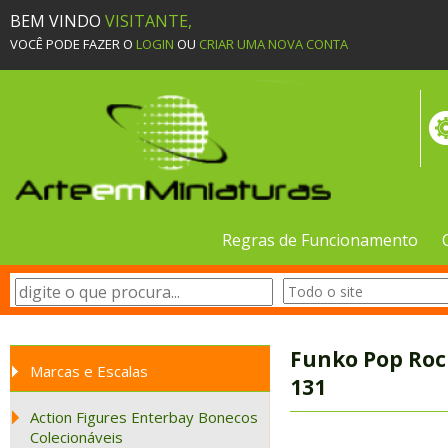
BEM VINDO
VISITANTE,
VOCÊ PODE FAZER O
LOGIN
OU
CRIAR UMA NOVA CONTA
Regras de Funcionamento
Funko Pop Rock
Marcas e Escalas
131
Action Figures Enterbay Bonecos
Colecionáveis