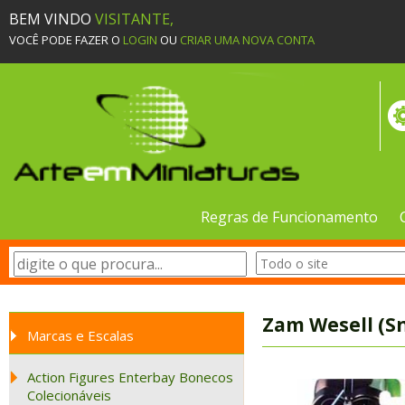
BEM VINDO
VISITANTE,
VOCÊ PODE FAZER O
LOGIN
OU
CRIAR UMA NOVA CONTA
Regras de Funcionamento
Zam Wesell (S
Marcas e Escalas
Action Figures Enterbay Bonecos
Colecionáveis