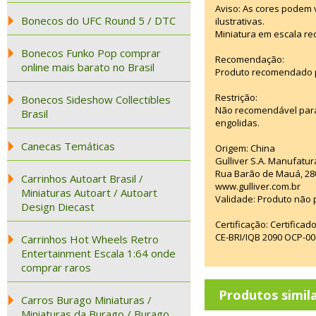
Aviso: As cores podem
Bonecos do UFC Round 5 / DTC
ilustrativas.
Miniatura em escala re
Bonecos Funko Pop comprar
Recomendação:
online mais barato no Brasil
Produto recomendado p
Restrição:
Bonecos Sideshow Collectibles
Não recomendável para
Brasil
engolidas.
Canecas Temáticas
Origem: China
Gulliver S.A. Manufatu
Rua Barão de Mauá, 28
Carrinhos Autoart Brasil /
www.gulliver.com.br
Miniaturas Autoart / Autoart
Validade: Produto não p
Design Diecast
Certificação: Certifica
CE-BRI/IQB 2090 OCP-0
Carrinhos Hot Wheels Retro
Entertainment Escala 1:64 onde
comprar raros
Produtos simil
Carros Burago Miniaturas /
Miniaturas da Burago / Burago