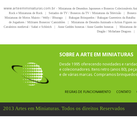
www.arteemminiaturas.com.br -
Miniaturas de Desenhos Japoneses e Bonecos Colecionáveis A
Rock e Miniaturas de Rock
|
Seriados de TV / Bonecos da TV / Miniaturas da Televisão
|
Boneco 
Miniaturas de Motos Maisto / Welly / Bburago
|
Bakugan Brinquedos / Bakugan Guerreiros da Batalha
de Jogadores / Militares Bonecos/ Caminhões
|
Miniaturas de Desenho Animado e Action Figures no 
Cavaleiros medieval / Safari e Schleich
|
Anne Geddes bonecas / Anne Guedes bonecas
|
Miniaturas de 
Dragão / Mcfarlane Dragons
|
SOBRE A ARTE EM MINIATURAS
Desde 1995 oferecendo novidades e rarida
e colecionadores. Itens retro (anos 80), pe
e de várias marcas. Compramos brinquedos 
REGRAS DE FUNCIONAMENTO
CONTATO
2013 Artes em Miniaturas. Todos os direitos Reservados