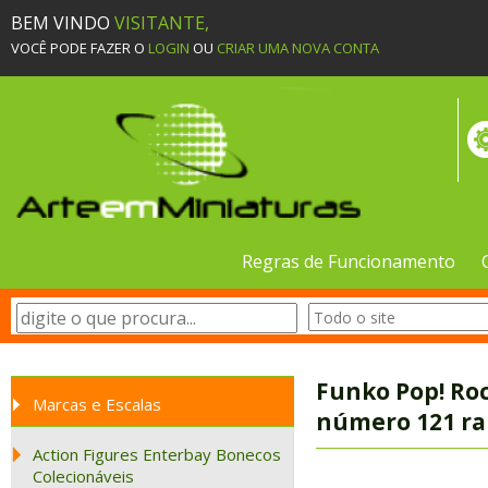
BEM VINDO
VISITANTE,
VOCÊ PODE FAZER O
LOGIN
OU
CRIAR UMA NOVA CONTA
Regras de Funcionamento
Funko Pop! Ro
Marcas e Escalas
número 121 ra
Action Figures Enterbay Bonecos
Colecionáveis