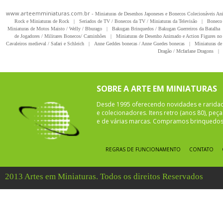
www.arteemminiaturas.com.br -
Miniaturas de Desenhos Japoneses e Bonecos Colecionáveis A
Rock e Miniaturas de Rock
|
Seriados de TV / Bonecos da TV / Miniaturas da Televisão
|
Boneco 
Miniaturas de Motos Maisto / Welly / Bburago
|
Bakugan Brinquedos / Bakugan Guerreiros da Batalha
de Jogadores / Militares Bonecos/ Caminhões
|
Miniaturas de Desenho Animado e Action Figures no 
Cavaleiros medieval / Safari e Schleich
|
Anne Geddes bonecas / Anne Guedes bonecas
|
Miniaturas de 
Dragão / Mcfarlane Dragons
|
SOBRE A ARTE EM MINIATURAS
Desde 1995 oferecendo novidades e rarida
e colecionadores. Itens retro (anos 80), pe
e de várias marcas. Compramos brinquedos 
REGRAS DE FUNCIONAMENTO
CONTATO
2013 Artes em Miniaturas. Todos os direitos Reservados