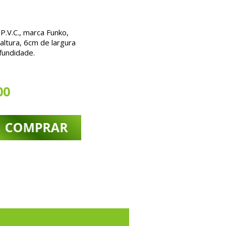
.V.C., marca Funko,
ltura, 6cm de largura
fundidade.
00