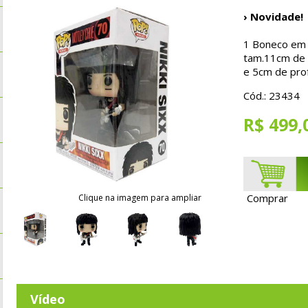
› Novidade!
1 Boneco em P
tam.11cm de a
e 5cm de pro
Cód.: 23434
R$ 499,
Comprar
Clique na imagem para ampliar
Vídeo