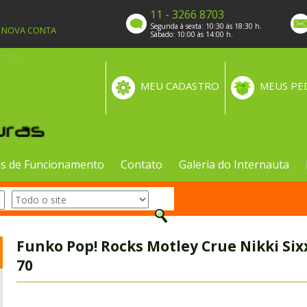
11 - 3266 8703
Segunda à sexta: 10:30 às 18:30 h.
A NOVA CONTA
Sábado: 10:00 às 14:00 h.
MEU CADASTRO
MEUS PE
s de Funcionamento
Contato
Galeria do Internauta
Funko Pop! Rocks Motley Crue Nikki Six
70