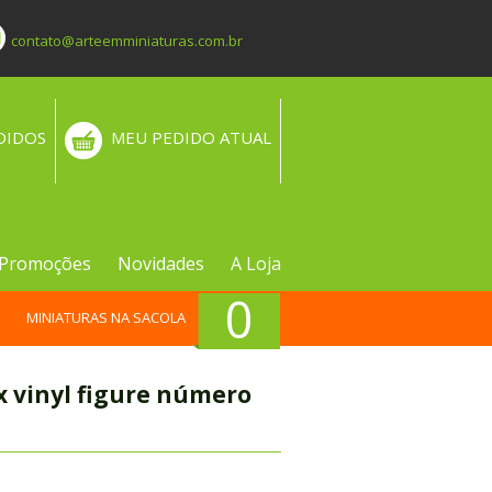
contato@arteemminiaturas.com.br
DIDOS
MEU PEDIDO ATUAL
Promoções
Novidades
A Loja
0
MINIATURAS NA SACOLA
x vinyl figure número