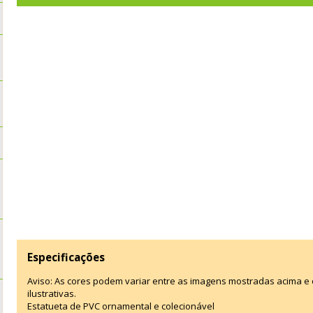
Especificações
Aviso: As cores podem variar entre as imagens mostradas acima 
ilustrativas.
Estatueta de PVC ornamental e colecionável