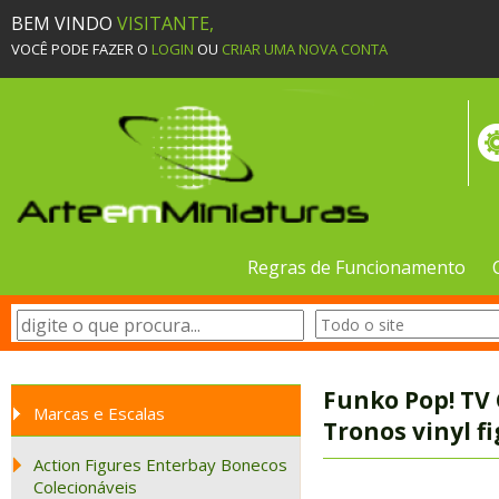
BEM VINDO
VISITANTE,
VOCÊ PODE FAZER O
LOGIN
OU
CRIAR UMA NOVA CONTA
Regras de Funcionamento
Funko Pop! TV
Marcas e Escalas
Tronos vinyl f
Action Figures Enterbay Bonecos
Colecionáveis