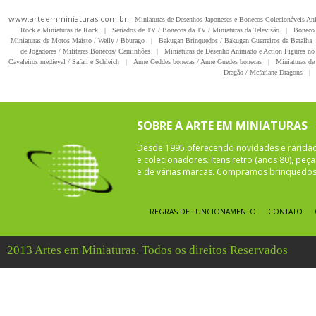
www.arteemminiaturas.com.br -
Miniaturas de Desenhos Japoneses e Bonecos Colecionáveis A
Rock e Miniaturas de Rock
|
Seriados de TV / Bonecos da TV / Miniaturas da Televisão
|
Boneco 
Miniaturas de Motos Maisto / Welly / Bburago
|
Bakugan Brinquedos / Bakugan Guerreiros da Batalha
de Jogadores / Militares Bonecos/ Caminhões
|
Miniaturas de Desenho Animado e Action Figures no 
Cavaleiros medieval / Safari e Schleich
|
Anne Geddes bonecas / Anne Guedes bonecas
|
Miniaturas de 
Dragão / Mcfarlane Dragons
|
SOBRE A ARTE EM MINIATURAS
Desde 1995 oferecendo novidades e rarida
e colecionadores. Itens retro (anos 80), pe
e de várias marcas. Compramos brinquedos 
REGRAS DE FUNCIONAMENTO
CONTATO
2013 Artes em Miniaturas. Todos os direitos Reservados