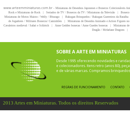
www.arteemminiaturas.com.br -
Miniaturas de Desenhos Japoneses e Bonecos Colecionáveis A
Rock e Miniaturas de Rock
|
Seriados de TV / Bonecos da TV / Miniaturas da Televisão
|
Boneco 
Miniaturas de Motos Maisto / Welly / Bburago
|
Bakugan Brinquedos / Bakugan Guerreiros da Batalha
de Jogadores / Militares Bonecos/ Caminhões
|
Miniaturas de Desenho Animado e Action Figures no 
Cavaleiros medieval / Safari e Schleich
|
Anne Geddes bonecas / Anne Guedes bonecas
|
Miniaturas de 
Dragão / Mcfarlane Dragons
|
SOBRE A ARTE EM MINIATURAS
Desde 1995 oferecendo novidades e rarida
e colecionadores. Itens retro (anos 80), pe
e de várias marcas. Compramos brinquedos 
REGRAS DE FUNCIONAMENTO
CONTATO
2013 Artes em Miniaturas. Todos os direitos Reservados