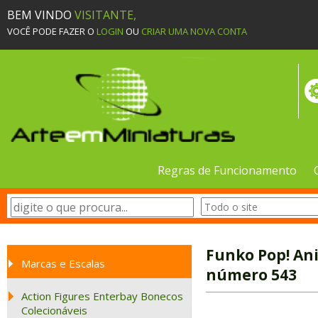
BEM VINDO
VISITANTE,
VOCÊ PODE FAZER O
LOGIN
OU
CRIAR UMA NOVA CONTA
Regras de Funcionamento
Funko Pop! An
Marcas e Escalas
número 543
Action Figures Enterbay Bonecos
Colecionáveis