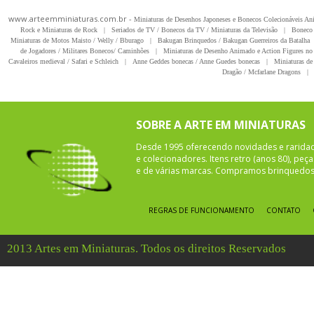
www.arteemminiaturas.com.br -
Miniaturas de Desenhos Japoneses e Bonecos Colecionáveis A
Rock e Miniaturas de Rock
|
Seriados de TV / Bonecos da TV / Miniaturas da Televisão
|
Boneco 
Miniaturas de Motos Maisto / Welly / Bburago
|
Bakugan Brinquedos / Bakugan Guerreiros da Batalha
de Jogadores / Militares Bonecos/ Caminhões
|
Miniaturas de Desenho Animado e Action Figures no 
Cavaleiros medieval / Safari e Schleich
|
Anne Geddes bonecas / Anne Guedes bonecas
|
Miniaturas de 
Dragão / Mcfarlane Dragons
|
SOBRE A ARTE EM MINIATURAS
Desde 1995 oferecendo novidades e rarida
e colecionadores. Itens retro (anos 80), pe
e de várias marcas. Compramos brinquedos 
REGRAS DE FUNCIONAMENTO
CONTATO
2013 Artes em Miniaturas. Todos os direitos Reservados