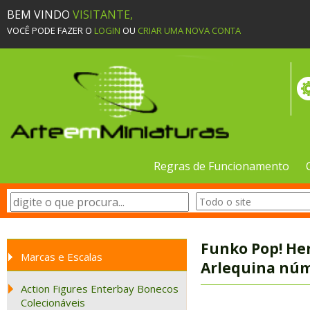
BEM VINDO
VISITANTE,
VOCÊ PODE FAZER O
LOGIN
OU
CRIAR UMA NOVA CONTA
Regras de Funcionamento
Funko Pop! He
Marcas e Escalas
Arlequina núm
Action Figures Enterbay Bonecos
Colecionáveis