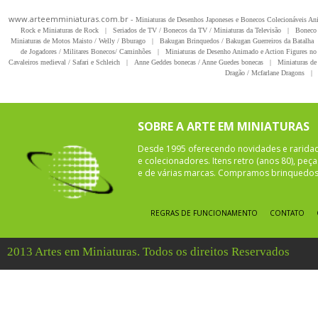
www.arteemminiaturas.com.br -
Miniaturas de Desenhos Japoneses e Bonecos Colecionáveis A
Rock e Miniaturas de Rock
|
Seriados de TV / Bonecos da TV / Miniaturas da Televisão
|
Boneco 
Miniaturas de Motos Maisto / Welly / Bburago
|
Bakugan Brinquedos / Bakugan Guerreiros da Batalha
de Jogadores / Militares Bonecos/ Caminhões
|
Miniaturas de Desenho Animado e Action Figures no 
Cavaleiros medieval / Safari e Schleich
|
Anne Geddes bonecas / Anne Guedes bonecas
|
Miniaturas de 
Dragão / Mcfarlane Dragons
|
SOBRE A ARTE EM MINIATURAS
Desde 1995 oferecendo novidades e rarida
e colecionadores. Itens retro (anos 80), pe
e de várias marcas. Compramos brinquedos 
REGRAS DE FUNCIONAMENTO
CONTATO
2013 Artes em Miniaturas. Todos os direitos Reservados