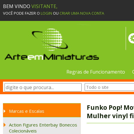
BEM VINDO
VISITANTE,
VOCÊ PODE FAZER O
LOGIN
OU
CRIAR UMA NOVA CONTA
Regras de Funcionamento
Funko Pop! Mo
Marcas e Escalas
Mulher vinyl 
Action Figures Enterbay Bonecos
Colecionáveis