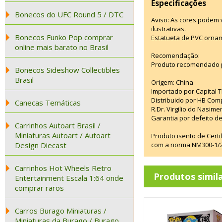
Especificações
Bonecos do UFC Round 5 / DTC
Aviso: As cores podem
ilustrativas.
Bonecos Funko Pop comprar
Estatueta de PVC ornam
online mais barato no Brasil
Recomendação:
Produto recomendado p
Bonecos Sideshow Collectibles
Brasil
Origem: China
Importado por Capital T
Distribuido por HB Com
Canecas Temáticas
R.Dr. Virgilio do Nasim
Garantia por defeito de
Carrinhos Autoart Brasil /
Miniaturas Autoart / Autoart
Produto isento de Cert
Design Diecast
com a norma NM300-1/20
Carrinhos Hot Wheels Retro
Produtos simil
Entertainment Escala 1:64 onde
comprar raros
Carros Burago Miniaturas /
Miniaturas da Burago / Burago