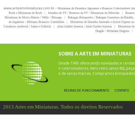
www.arteemminiaturas.com.br -
Miniaturas de Desenhos Japoneses e Bonecos Colecionáveis A
Rock e Miniaturas de Rock
|
Seriados de TV / Bonecos da TV / Miniaturas da Televisão
|
Boneco 
Miniaturas de Motos Maisto / Welly / Bburago
|
Bakugan Brinquedos / Bakugan Guerreiros da Batalha
de Jogadores / Militares Bonecos/ Caminhões
|
Miniaturas de Desenho Animado e Action Figures no 
Cavaleiros medieval / Safari e Schleich
|
Anne Geddes bonecas / Anne Guedes bonecas
|
Miniaturas de 
Dragão / Mcfarlane Dragons
|
SOBRE A ARTE EM MINIATURAS
Desde 1995 oferecendo novidades e rarida
e colecionadores. Itens retro (anos 80), pe
e de várias marcas. Compramos brinquedos 
REGRAS DE FUNCIONAMENTO
CONTATO
2013 Artes em Miniaturas. Todos os direitos Reservados