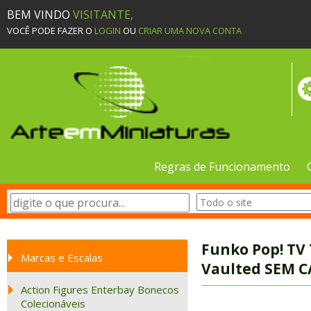
BEM VINDO
VISITANTE,
VOCÊ PODE FAZER O
LOGIN
OU
CRIAR UMA NOVA CONTA
Regras de Funcionamento
Funko Pop! TV 
Marcas e Escalas
Vaulted SEM C
Action Figures Enterbay Bonecos
Colecionáveis