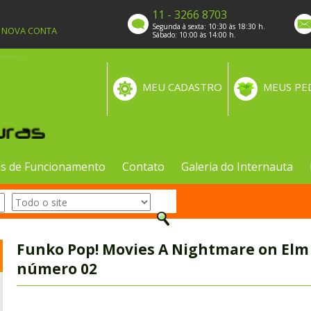
11 - 3266 8703
Segunda à sexta: 10:30 às 18:30 h.
A NOVA CONTA
Sábado: 10:00 às 14:00 h.
MEU CADASTRO
MEUS PE
s de Funcionamento
Contato
Galeria do Internauta
Funko Pop! Movies A Nightmare on Elm
número 02