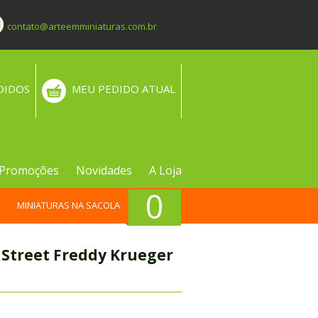
contato@arteemminiaturas.com.br
DIDOS
MEU PEDIDO ATUAL
Promoções
Novidades
A Loja
0
MINIATURAS NA SACOLA
 Street Freddy Krueger