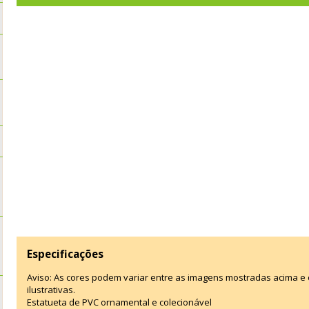
Especificações
Aviso: As cores podem variar entre as imagens mostradas acima 
ilustrativas.
Estatueta de PVC ornamental e colecionável