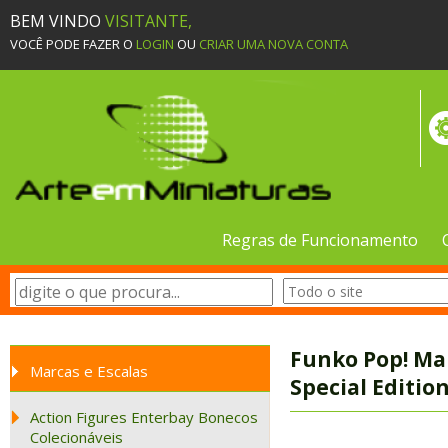
BEM VINDO
VISITANTE,
VOCÊ PODE FAZER O
LOGIN
OU
CRIAR UMA NOVA CONTA
Regras de Funcionamento
Funko Pop! Mar
Marcas e Escalas
Special Editio
Action Figures Enterbay Bonecos
Colecionáveis