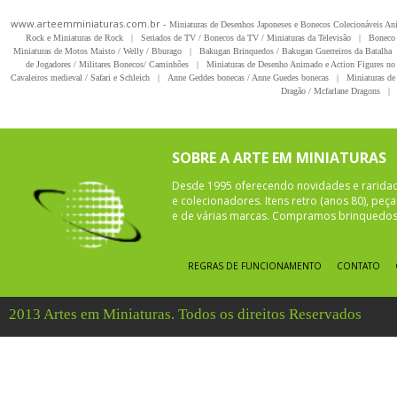
www.arteemminiaturas.com.br -
Miniaturas de Desenhos Japoneses e Bonecos Colecionáveis A
Rock e Miniaturas de Rock
|
Seriados de TV / Bonecos da TV / Miniaturas da Televisão
|
Boneco 
Miniaturas de Motos Maisto / Welly / Bburago
|
Bakugan Brinquedos / Bakugan Guerreiros da Batalha
de Jogadores / Militares Bonecos/ Caminhões
|
Miniaturas de Desenho Animado e Action Figures no 
Cavaleiros medieval / Safari e Schleich
|
Anne Geddes bonecas / Anne Guedes bonecas
|
Miniaturas de 
Dragão / Mcfarlane Dragons
|
SOBRE A ARTE EM MINIATURAS
Desde 1995 oferecendo novidades e rarida
e colecionadores. Itens retro (anos 80), pe
e de várias marcas. Compramos brinquedos 
REGRAS DE FUNCIONAMENTO
CONTATO
2013 Artes em Miniaturas. Todos os direitos Reservados