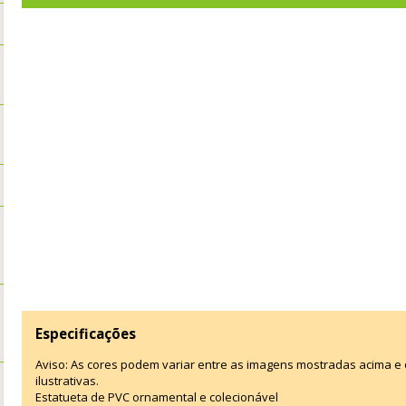
Especificações
Aviso: As cores podem variar entre as imagens mostradas acima 
ilustrativas.
Estatueta de PVC ornamental e colecionável