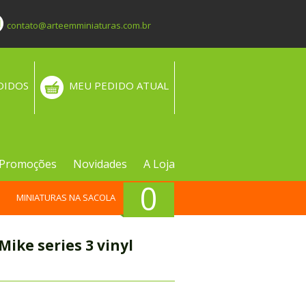
contato@arteemminiaturas.com.br
DIDOS
MEU PEDIDO ATUAL
Promoções
Novidades
A Loja
0
MINIATURAS NA SACOLA
ike series 3 vinyl