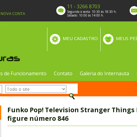
11 - 3266 8703
Segunda à sexta: 10:30 às 18:30 h.
A NOVA CONTA
Sábado: 10:00 às 14:00 h.
MEU CADASTRO
MEUS PE
s de Funcionamento
Contato
Galeria do Internauta
Funko Pop! Television Stranger Things M
figure número 846