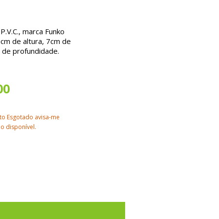
P.V.C., marca Funko
0cm de altura, 7cm de
 de profundidade.
00
to Esgotado avisa-me
o disponível.