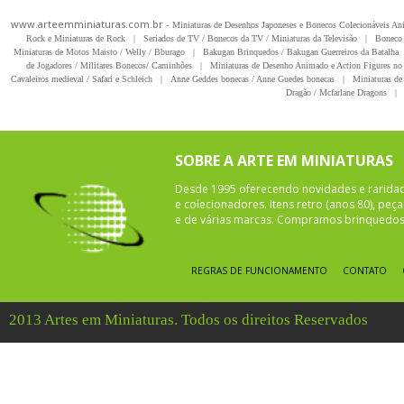
www.arteemminiaturas.com.br -
Miniaturas de Desenhos Japoneses e Bonecos Colecionáveis A
Rock e Miniaturas de Rock
|
Seriados de TV / Bonecos da TV / Miniaturas da Televisão
|
Boneco 
Miniaturas de Motos Maisto / Welly / Bburago
|
Bakugan Brinquedos / Bakugan Guerreiros da Batalha
de Jogadores / Militares Bonecos/ Caminhões
|
Miniaturas de Desenho Animado e Action Figures no 
Cavaleiros medieval / Safari e Schleich
|
Anne Geddes bonecas / Anne Guedes bonecas
|
Miniaturas de 
Dragão / Mcfarlane Dragons
|
SOBRE A ARTE EM MINIATURAS
Desde 1995 oferecendo novidades e rarida
e colecionadores. Itens retro (anos 80), pe
e de várias marcas. Compramos brinquedos 
REGRAS DE FUNCIONAMENTO
CONTATO
2013 Artes em Miniaturas. Todos os direitos Reservados