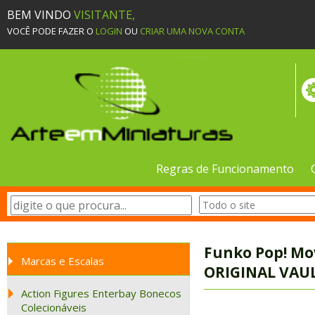
BEM VINDO
VISITANTE,
VOCÊ PODE FAZER O
LOGIN
OU
CRIAR UMA NOVA CONTA
Regras de Funcionamento
Funko Pop! Mov
Marcas e Escalas
ORIGINAL VAUL
Action Figures Enterbay Bonecos
Colecionáveis