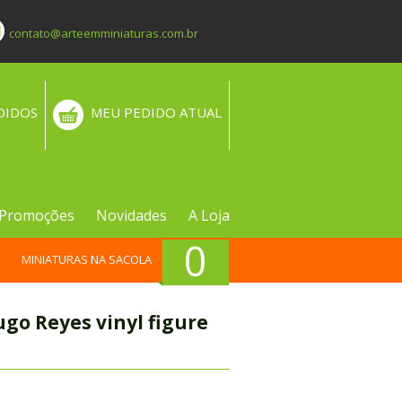
contato@arteemminiaturas.com.br
DIDOS
MEU PEDIDO ATUAL
Promoções
Novidades
A Loja
0
MINIATURAS NA SACOLA
ugo Reyes vinyl figure