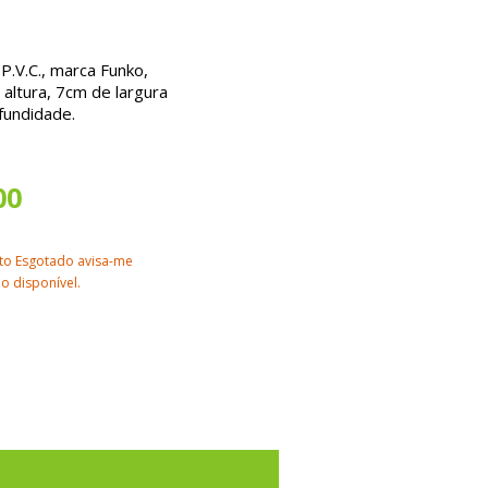
.V.C., marca Funko,
altura, 7cm de largura
fundidade.
00
to Esgotado avisa-me
o disponível.