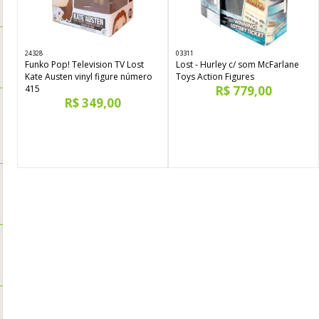
24328
03311
Funko Pop! Television TV Lost
Lost - Hurley c/ som McFarlane
Kate Austen vinyl figure número
Toys Action Figures
415
R$ 779,00
R$ 349,00