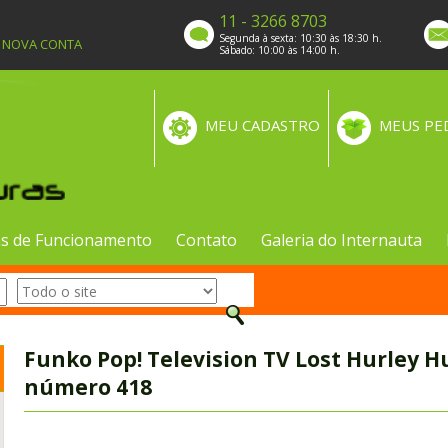
11 - 3266 8703
Segunda à sexta: 10:30 às 18:30 h.
A NOVA CONTA
Sábado: 10:00 às 14:00 h.
MEU CADASTRO
MEUS PE
s de Funcionamento
Contato
Galeria do Internauta
Funko Pop! Television TV Lost Hurley H
número 418