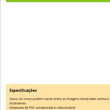
Especificações
Aviso: As cores podem variar entre as imagens mostradas acima 
ilustrativas.
Estatueta de PVC ornamental e colecionável