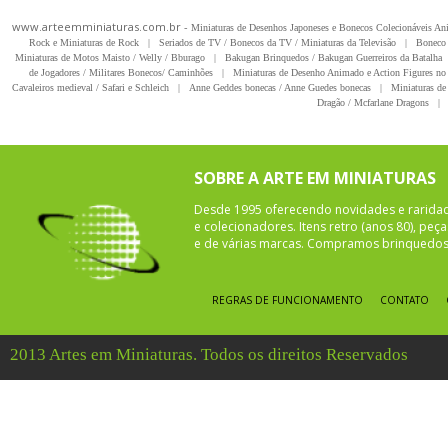
www.arteemminiaturas.com.br -
Miniaturas de Desenhos Japoneses e Bonecos Colecionáveis A
Rock e Miniaturas de Rock
|
Seriados de TV / Bonecos da TV / Miniaturas da Televisão
|
Boneco 
Miniaturas de Motos Maisto / Welly / Bburago
|
Bakugan Brinquedos / Bakugan Guerreiros da Batalha
de Jogadores / Militares Bonecos/ Caminhões
|
Miniaturas de Desenho Animado e Action Figures no 
Cavaleiros medieval / Safari e Schleich
|
Anne Geddes bonecas / Anne Guedes bonecas
|
Miniaturas de 
Dragão / Mcfarlane Dragons
|
SOBRE A ARTE EM MINIATURAS
Desde 1995 oferecendo novidades e rarida
e colecionadores. Itens retro (anos 80), pe
e de várias marcas. Compramos brinquedos 
REGRAS DE FUNCIONAMENTO
CONTATO
2013 Artes em Miniaturas. Todos os direitos Reservados