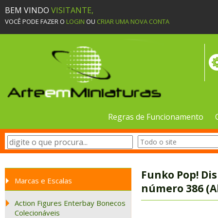
BEM VINDO
VISITANTE,
VOCÊ PODE FAZER O
LOGIN
OU
CRIAR UMA NOVA CONTA
Regras de Funcionamento
Funko Pop! Dis
Marcas e Escalas
número 386 (A
Action Figures Enterbay Bonecos
Colecionáveis