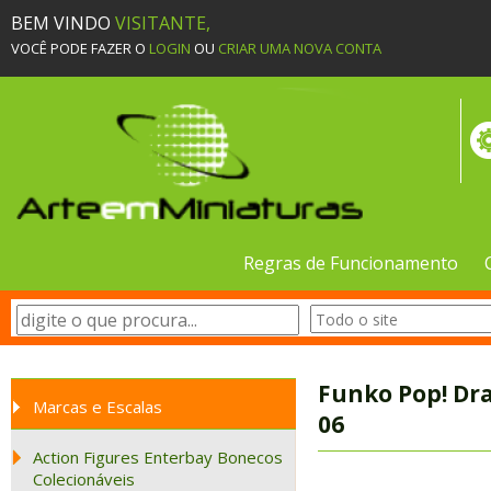
BEM VINDO
VISITANTE,
VOCÊ PODE FAZER O
LOGIN
OU
CRIAR UMA NOVA CONTA
Regras de Funcionamento
Funko Pop! Dr
Marcas e Escalas
06
Action Figures Enterbay Bonecos
Colecionáveis