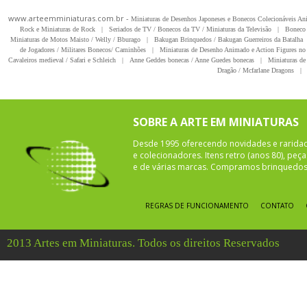
www.arteemminiaturas.com.br -
Miniaturas de Desenhos Japoneses e Bonecos Colecionáveis A
Rock e Miniaturas de Rock
|
Seriados de TV / Bonecos da TV / Miniaturas da Televisão
|
Boneco 
Miniaturas de Motos Maisto / Welly / Bburago
|
Bakugan Brinquedos / Bakugan Guerreiros da Batalha
de Jogadores / Militares Bonecos/ Caminhões
|
Miniaturas de Desenho Animado e Action Figures no 
Cavaleiros medieval / Safari e Schleich
|
Anne Geddes bonecas / Anne Guedes bonecas
|
Miniaturas de 
Dragão / Mcfarlane Dragons
|
SOBRE A ARTE EM MINIATURAS
Desde 1995 oferecendo novidades e rarida
e colecionadores. Itens retro (anos 80), pe
e de várias marcas. Compramos brinquedos 
REGRAS DE FUNCIONAMENTO
CONTATO
2013 Artes em Miniaturas. Todos os direitos Reservados