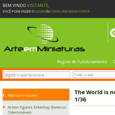
BEM VINDO
VISITANTE,
VOCÊ PODE FAZER O
LOGIN
OU
CRIAR UMA NOVA CONTA
Regras de Funcionamento
The World is n
Marcas e Escalas
1/36
Action Figures Enterbay Bonecos
Colecionáveis