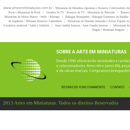
www.arteemminiaturas.com.br -
Miniaturas de Desenhos Japoneses e Bonecos Colecionáveis A
Rock e Miniaturas de Rock
|
Seriados de TV / Bonecos da TV / Miniaturas da Televisão
|
Boneco 
Miniaturas de Motos Maisto / Welly / Bburago
|
Bakugan Brinquedos / Bakugan Guerreiros da Batalha
de Jogadores / Militares Bonecos/ Caminhões
|
Miniaturas de Desenho Animado e Action Figures no 
Cavaleiros medieval / Safari e Schleich
|
Anne Geddes bonecas / Anne Guedes bonecas
|
Miniaturas de 
Dragão / Mcfarlane Dragons
|
SOBRE A ARTE EM MINIATURAS
Desde 1995 oferecendo novidades e rarida
e colecionadores. Itens retro (anos 80), pe
e de várias marcas. Compramos brinquedos 
REGRAS DE FUNCIONAMENTO
CONTATO
2013 Artes em Miniaturas. Todos os direitos Reservados