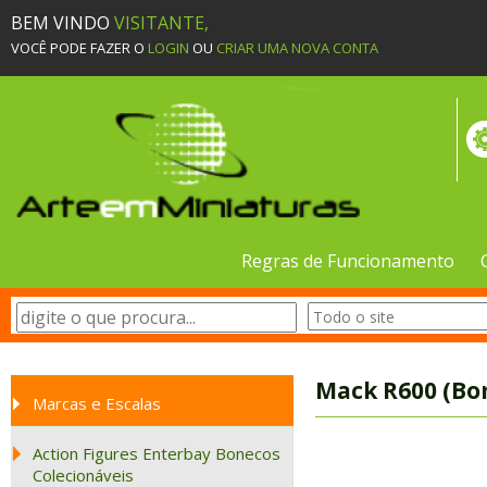
BEM VINDO
VISITANTE,
VOCÊ PODE FAZER O
LOGIN
OU
CRIAR UMA NOVA CONTA
Regras de Funcionamento
Mack R600 (Bo
Marcas e Escalas
Action Figures Enterbay Bonecos
Colecionáveis