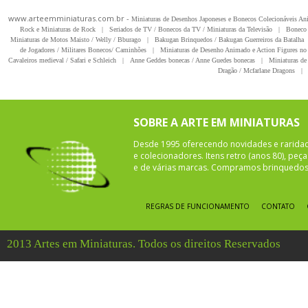
www.arteemminiaturas.com.br -
Miniaturas de Desenhos Japoneses e Bonecos Colecionáveis A
Rock e Miniaturas de Rock
|
Seriados de TV / Bonecos da TV / Miniaturas da Televisão
|
Boneco 
Miniaturas de Motos Maisto / Welly / Bburago
|
Bakugan Brinquedos / Bakugan Guerreiros da Batalha
de Jogadores / Militares Bonecos/ Caminhões
|
Miniaturas de Desenho Animado e Action Figures no 
Cavaleiros medieval / Safari e Schleich
|
Anne Geddes bonecas / Anne Guedes bonecas
|
Miniaturas de 
Dragão / Mcfarlane Dragons
|
SOBRE A ARTE EM MINIATURAS
Desde 1995 oferecendo novidades e rarida
e colecionadores. Itens retro (anos 80), pe
e de várias marcas. Compramos brinquedos 
REGRAS DE FUNCIONAMENTO
CONTATO
2013 Artes em Miniaturas. Todos os direitos Reservados