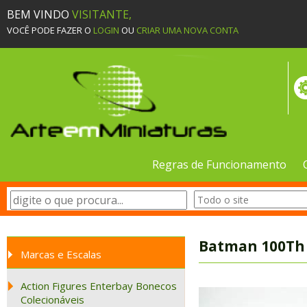
BEM VINDO
VISITANTE,
VOCÊ PODE FAZER O
LOGIN
OU
CRIAR UMA NOVA CONTA
Regras de Funcionamento
Batman 100Th 
Marcas e Escalas
Action Figures Enterbay Bonecos
Colecionáveis