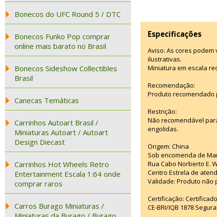
Bonecos do UFC Round 5 / DTC
Especificações
Bonecos Funko Pop comprar
online mais barato no Brasil
Aviso: As cores podem
ilustrativas.
Bonecos Sideshow Collectibles
Miniatura em escala re
Brasil
Recomendação:
Produto recomendado p
Canecas Temáticas
Restrição:
Não recomendável para
Carrinhos Autoart Brasil /
engolidas.
Miniaturas Autoart / Autoart
Design Diecast
Origem: China
Sob encomenda de Manu
Carrinhos Hot Wheels Retro
Rua Cabo Norberto E. W
Centro Estrela de aten
Entertainment Escala 1:64 onde
Validade: Produto não p
comprar raros
Certificação: Certifica
Carros Burago Miniaturas /
CE-BRI/IQB 1878 Segura
Miniaturas da Burago / Burago