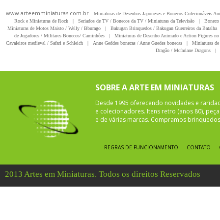
www.arteemminiaturas.com.br -
Miniaturas de Desenhos Japoneses e Bonecos Colecionáveis A
Rock e Miniaturas de Rock
|
Seriados de TV / Bonecos da TV / Miniaturas da Televisão
|
Boneco 
Miniaturas de Motos Maisto / Welly / Bburago
|
Bakugan Brinquedos / Bakugan Guerreiros da Batalha
de Jogadores / Militares Bonecos/ Caminhões
|
Miniaturas de Desenho Animado e Action Figures no 
Cavaleiros medieval / Safari e Schleich
|
Anne Geddes bonecas / Anne Guedes bonecas
|
Miniaturas de 
Dragão / Mcfarlane Dragons
|
SOBRE A ARTE EM MINIATURAS
Desde 1995 oferecendo novidades e rarida
e colecionadores. Itens retro (anos 80), pe
e de várias marcas. Compramos brinquedos 
REGRAS DE FUNCIONAMENTO
CONTATO
2013 Artes em Miniaturas. Todos os direitos Reservados