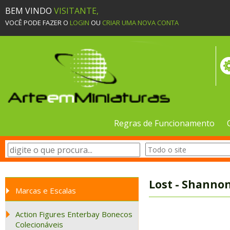
BEM VINDO
VISITANTE,
VOCÊ PODE FAZER O
LOGIN
OU
CRIAR UMA NOVA CONTA
Regras de Funcionamento
Lost - Shanno
Marcas e Escalas
Action Figures Enterbay Bonecos
Colecionáveis