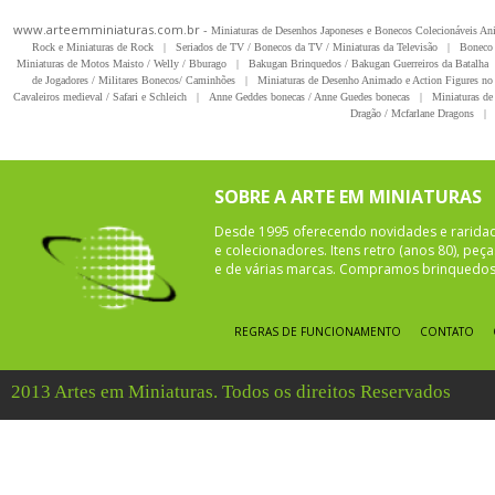
www.arteemminiaturas.com.br -
Miniaturas de Desenhos Japoneses e Bonecos Colecionáveis A
Rock e Miniaturas de Rock
|
Seriados de TV / Bonecos da TV / Miniaturas da Televisão
|
Boneco 
Miniaturas de Motos Maisto / Welly / Bburago
|
Bakugan Brinquedos / Bakugan Guerreiros da Batalha
de Jogadores / Militares Bonecos/ Caminhões
|
Miniaturas de Desenho Animado e Action Figures no 
Cavaleiros medieval / Safari e Schleich
|
Anne Geddes bonecas / Anne Guedes bonecas
|
Miniaturas de 
Dragão / Mcfarlane Dragons
|
SOBRE A ARTE EM MINIATURAS
Desde 1995 oferecendo novidades e rarida
e colecionadores. Itens retro (anos 80), pe
e de várias marcas. Compramos brinquedos 
REGRAS DE FUNCIONAMENTO
CONTATO
2013 Artes em Miniaturas. Todos os direitos Reservados