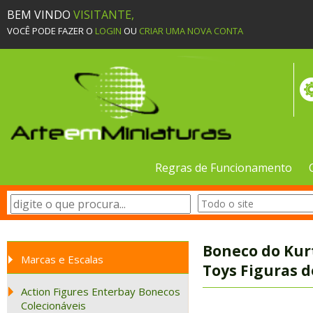
BEM VINDO
VISITANTE,
VOCÊ PODE FAZER O
LOGIN
OU
CRIAR UMA NOVA CONTA
Regras de Funcionamento
Boneco do Kur
Marcas e Escalas
Toys Figuras d
Action Figures Enterbay Bonecos
Colecionáveis