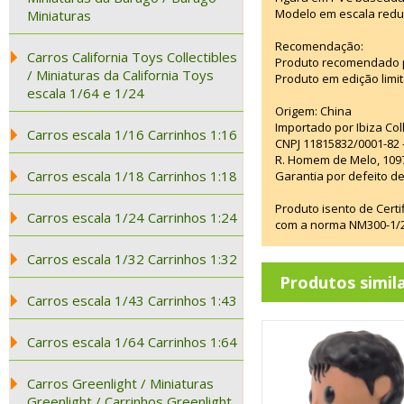
Modelo em escala redu
Miniaturas
Recomendação:
Carros California Toys Collectibles
Produto recomendado p
/ Miniaturas da California Toys
Produto em edição limi
escala 1/64 e 1/24
Origem: China
Importado por Ibiza Co
Carros escala 1/16 Carrinhos 1:16
CNPJ 11815832/0001-82 
R. Homem de Melo, 1097
Carros escala 1/18 Carrinhos 1:18
Garantia por defeito de
Produto isento de Cert
Carros escala 1/24 Carrinhos 1:24
com a norma NM300-1/20
Carros escala 1/32 Carrinhos 1:32
Produtos simil
Carros escala 1/43 Carrinhos 1:43
Carros escala 1/64 Carrinhos 1:64
Carros Greenlight / Miniaturas
Greenlight / Carrinhos Greenlight