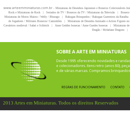
www.arteemminiaturas.com.br -
Miniaturas de Desenhos Japoneses e Bonecos Colecionáveis A
Rock e Miniaturas de Rock
|
Seriados de TV / Bonecos da TV / Miniaturas da Televisão
|
Boneco 
Miniaturas de Motos Maisto / Welly / Bburago
|
Bakugan Brinquedos / Bakugan Guerreiros da Batalha
de Jogadores / Militares Bonecos/ Caminhões
|
Miniaturas de Desenho Animado e Action Figures no 
Cavaleiros medieval / Safari e Schleich
|
Anne Geddes bonecas / Anne Guedes bonecas
|
Miniaturas de 
Dragão / Mcfarlane Dragons
|
SOBRE A ARTE EM MINIATURAS
Desde 1995 oferecendo novidades e rarida
e colecionadores. Itens retro (anos 80), pe
e de várias marcas. Compramos brinquedos 
REGRAS DE FUNCIONAMENTO
CONTATO
2013 Artes em Miniaturas. Todos os direitos Reservados