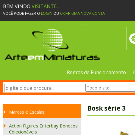
BEM VINDO
VISITANTE,
VOCÊ PODE FAZER O
LOGIN
OU
CRIAR UMA NOVA CONTA
Regras de Funcionamento
Bosk série 3
Marcas e Escalas
Action Figures Enterbay Bonecos
Colecionáveis