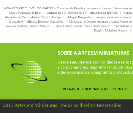
www.arteemminiaturas.com.br -
Miniaturas de Desenhos Japoneses e Bonecos Colecionáveis A
Rock e Miniaturas de Rock
|
Seriados de TV / Bonecos da TV / Miniaturas da Televisão
|
Boneco 
Miniaturas de Motos Maisto / Welly / Bburago
|
Bakugan Brinquedos / Bakugan Guerreiros da Batalha
de Jogadores / Militares Bonecos/ Caminhões
|
Miniaturas de Desenho Animado e Action Figures no 
Cavaleiros medieval / Safari e Schleich
|
Anne Geddes bonecas / Anne Guedes bonecas
|
Miniaturas de 
Dragão / Mcfarlane Dragons
|
SOBRE A ARTE EM MINIATURAS
Desde 1995 oferecendo novidades e rarida
e colecionadores. Itens retro (anos 80), pe
e de várias marcas. Compramos brinquedos 
REGRAS DE FUNCIONAMENTO
CONTATO
2013 Artes em Miniaturas. Todos os direitos Reservados