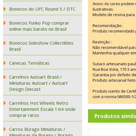
Aviso: As cores podem
Bonecos do UFC Round 5 / DTC
ilustrativas.
Modelo de resina para 
Bonecos Funko Pop comprar
Recomendação:
online mais barato no Brasil
Produto recomendado p
Restrição :
Bonecos Sideshow Collectibles
Não recomendável para
Brasil
Mantenha qualquer emba
Canecas Temáticas
Sutaco artesanato paul
Rua Boa Vista, 170 3 an
Garantia por defeito de
Carrinhos Autoart Brasil /
Produto artesanal feito 
Miniaturas Autoart / Autoart
Design Diecast
Produto isento de Cert
com a norma NM300-1/20
Carrinhos Hot Wheels Retro
Entertainment Escala 1:64 onde
comprar raros
Produtos simil
Carros Burago Miniaturas /
Miniaturas da Burago / Burago