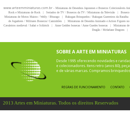
www.arteemminiaturas.com.br -
Miniaturas de Desenhos Japoneses e Bonecos Colecionáveis A
Rock e Miniaturas de Rock
|
Seriados de TV / Bonecos da TV / Miniaturas da Televisão
|
Boneco 
Miniaturas de Motos Maisto / Welly / Bburago
|
Bakugan Brinquedos / Bakugan Guerreiros da Batalha
de Jogadores / Militares Bonecos/ Caminhões
|
Miniaturas de Desenho Animado e Action Figures no 
Cavaleiros medieval / Safari e Schleich
|
Anne Geddes bonecas / Anne Guedes bonecas
|
Miniaturas de 
Dragão / Mcfarlane Dragons
|
SOBRE A ARTE EM MINIATURAS
Desde 1995 oferecendo novidades e rarida
e colecionadores. Itens retro (anos 80), pe
e de várias marcas. Compramos brinquedos 
REGRAS DE FUNCIONAMENTO
CONTATO
2013 Artes em Miniaturas. Todos os direitos Reservados