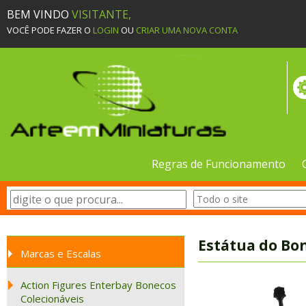
BEM VINDO
VISITANTE,
VOCÊ PODE FAZER O
LOGIN
OU
CRIAR UMA NOVA CONTA
Regras de Funcionamento
Estátua do Bon
Marcas e Escalas
Action Figures Enterbay Bonecos
Colecionáveis