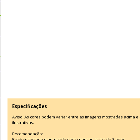
Especificações
Aviso: As cores podem variar entre as imagens mostradas acima 
ilustrativas.
Recomendação:
Produto testado e aprovado para crianças acima de 3 anos.