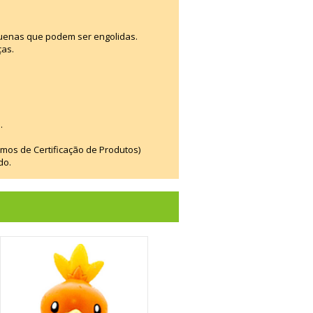
uenas que podem ser engolidas.
ças.
.
smos de Certificação de Produtos)
do.