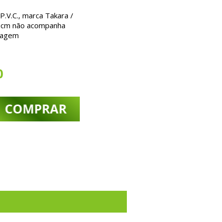
.V.C., marca Takara /
 cm
não acompanha
lagem
0