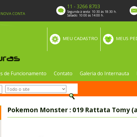
11 - 3266 8703
Segunda à sexta: 10:30 às 18:30 h.
A NOVA CONTA
Sábado: 10:00 às 14:00 h.
MEU CADASTRO
MEUS PE
s de Funcionamento
Contato
Galeria do Internauta
Pokemon Monster : 019 Rattata Tomy (