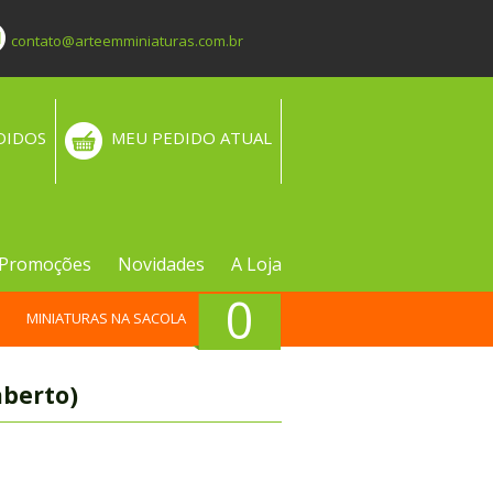
contato@arteemminiaturas.com.br
DIDOS
MEU PEDIDO ATUAL
Promoções
Novidades
A Loja
0
MINIATURAS NA SACOLA
aberto)