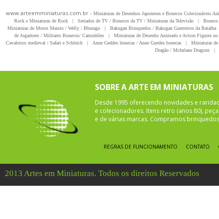
www.arteemminiaturas.com.br -
Miniaturas de Desenhos Japoneses e Bonecos Colecionáveis A
Rock e Miniaturas de Rock
|
Seriados de TV / Bonecos da TV / Miniaturas da Televisão
|
Boneco 
Miniaturas de Motos Maisto / Welly / Bburago
|
Bakugan Brinquedos / Bakugan Guerreiros da Batalha
de Jogadores / Militares Bonecos/ Caminhões
|
Miniaturas de Desenho Animado e Action Figures no 
Cavaleiros medieval / Safari e Schleich
|
Anne Geddes bonecas / Anne Guedes bonecas
|
Miniaturas de 
Dragão / Mcfarlane Dragons
|
SOBRE A ARTE EM MINIATURAS
Desde 1995 oferecendo novidades e rarida
e colecionadores. Itens retro (anos 80), pe
e de várias marcas. Compramos brinquedos 
REGRAS DE FUNCIONAMENTO
CONTATO
2013 Artes em Miniaturas. Todos os direitos Reservados