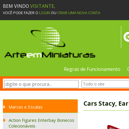
BEM VINDO
VISITANTE,
VOCÊ PODE FAZER O
LOGIN
OU
CRIAR UMA NOVA CONTA
Regras de Funcionamento
Cars Stacy, Ear
Marcas e Escalas
Action Figures Enterbay Bonecos
Colecionáveis