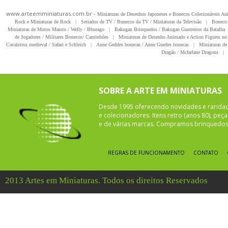
www.arteemminiaturas.com.br -
Miniaturas de Desenhos Japoneses e Bonecos Colecionáveis A
Rock e Miniaturas de Rock
|
Seriados de TV / Bonecos da TV / Miniaturas da Televisão
|
Boneco 
Miniaturas de Motos Maisto / Welly / Bburago
|
Bakugan Brinquedos / Bakugan Guerreiros da Batalha
de Jogadores / Militares Bonecos/ Caminhões
|
Miniaturas de Desenho Animado e Action Figures no 
Cavaleiros medieval / Safari e Schleich
|
Anne Geddes bonecas / Anne Guedes bonecas
|
Miniaturas de 
Dragão / Mcfarlane Dragons
|
SOBRE A ARTE EM MINIATURAS
Desde 1995 oferecendo novidades e rarida
e colecionadores. Itens retro (anos 80), pe
e de várias marcas. Compramos brinquedos 
REGRAS DE FUNCIONAMENTO
CONTATO
2013 Artes em Miniaturas. Todos os direitos Reservados