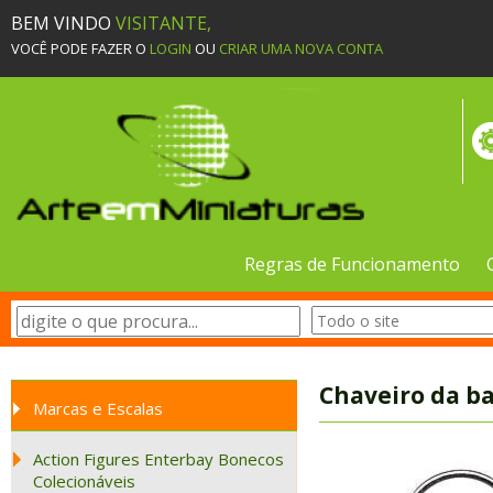
BEM VINDO
VISITANTE,
VOCÊ PODE FAZER O
LOGIN
OU
CRIAR UMA NOVA CONTA
Regras de Funcionamento
Chaveiro da ba
Marcas e Escalas
Action Figures Enterbay Bonecos
Colecionáveis