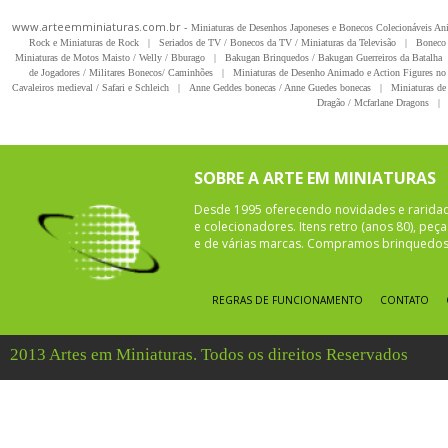
www.arteemminiaturas.com.br -
Miniaturas de Desenhos Japoneses e Bonecos Colecionáveis A
Rock e Miniaturas de Rock
|
Seriados de TV / Bonecos da TV / Miniaturas da Televisão
|
Boneco 
Miniaturas de Motos Maisto / Welly / Bburago
|
Bakugan Brinquedos / Bakugan Guerreiros da Batalha
de Jogadores / Militares Bonecos/ Caminhões
|
Miniaturas de Desenho Animado e Action Figures no 
Cavaleiros medieval / Safari e Schleich
|
Anne Geddes bonecas / Anne Guedes bonecas
|
Miniaturas de 
Dragão / Mcfarlane Dragons
|
SOBRE A ARTE EM MINIATURAS
Desde 1995 oferecendo novidades e rarida
e colecionadores. Itens retro (anos 80), pe
e de várias marcas. Compramos brinquedos 
REGRAS DE FUNCIONAMENTO
CONTATO
2013 Artes em Miniaturas. Todos os direitos Reservados