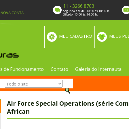
11 - 3266 8703
Segunda à sexta: 10:30 às 18:30 h.
A NOVA CONTA
Sábado: 10:00 às 14:00 h.
MEU CADASTRO
MEUS PE
s de Funcionamento
Contato
Galeria do Internauta
Air Force Special Operations (série Co
African