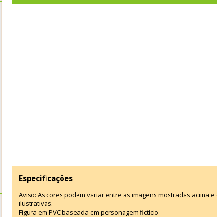
Especificações
Aviso: As cores podem variar entre as imagens mostradas acima 
ilustrativas.
Figura em PVC baseada em personagem fictício