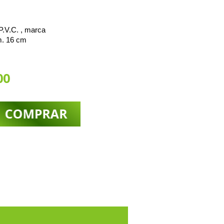
.V.C. , marca
m. 16 cm
00