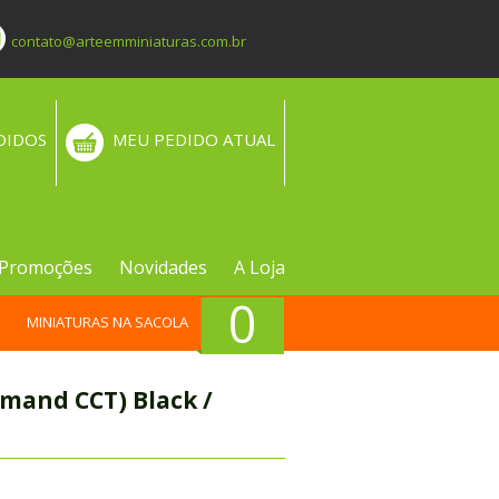
contato@arteemminiaturas.com.br
DIDOS
MEU PEDIDO ATUAL
Promoções
Novidades
A Loja
0
MINIATURAS NA SACOLA
mmand CCT) Black /