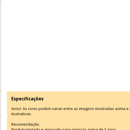
Especificações
Aviso: As cores podem variar entre as imagens mostradas acima 
ilustrativas.
Recomendação:
Produto testado e aprovado para crianças acima de 3 anos.