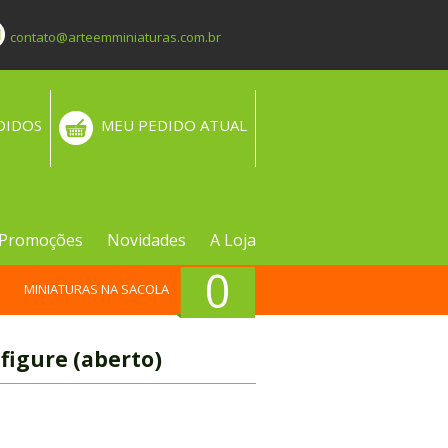
contato@arteemminiaturas.com.br
DIDOS
MEU PEDIDO ATUAL
Promoções
Novidades
A Loja
0
MINIATURAS NA SACOLA
igure (aberto)