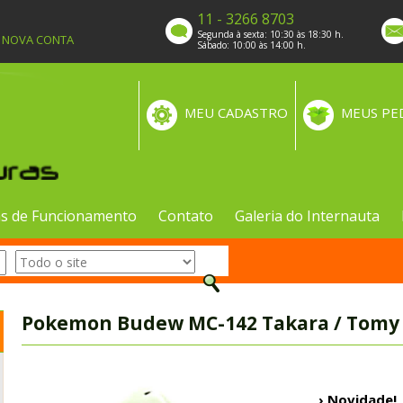
11 - 3266 8703
Segunda à sexta: 10:30 às 18:30 h.
A NOVA CONTA
Sábado: 10:00 às 14:00 h.
MEU CADASTRO
MEUS PE
s de Funcionamento
Contato
Galeria do Internauta
Pokemon Budew MC-142 Takara / Tomy f
› Novidade!