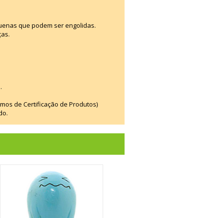
uenas que podem ser engolidas.
ças.
.
smos de Certificação de Produtos)
do.