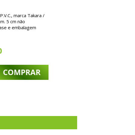
.V.C., marca Takara /
am. 5 cm não
ase e embalagem
0