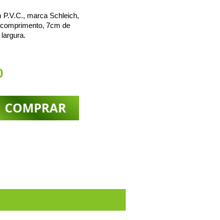
 P.V.C., marca Schleich,
 comprimento, 7cm de
 largura.
0