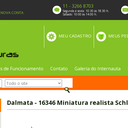
11 - 3266 8703
Segunda à sexta: 10:30 às 18:30 h.
A NOVA CONTA
Sábado: 10:00 às 14:00 h.
MEU CADASTRO
MEUS PE
s de Funcionamento
Contato
Galeria do Internauta
Dalmata - 16346 Miniatura realista Sch