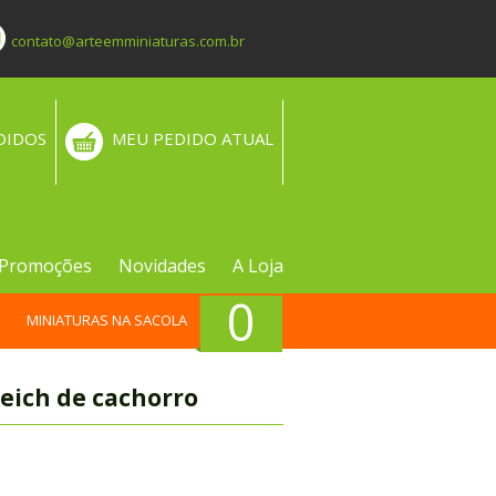
contato@arteemminiaturas.com.br
DIDOS
MEU PEDIDO ATUAL
Promoções
Novidades
A Loja
0
MINIATURAS NA SACOLA
leich de cachorro