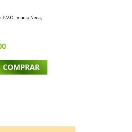
 P.V.C., marca Neca,
00