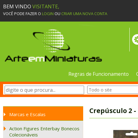
BEM VINDO
VISITANTE,
VOCÊ PODE FAZER O
LOGIN
OU
CRIAR UMA NOVA CONTA
Regras de Funcionamento
Crepúsculo 2 -
Marcas e Escalas
Action Figures Enterbay Bonecos
Colecionáveis