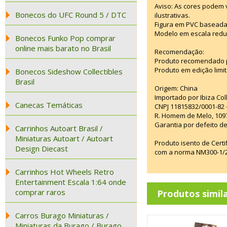
Aviso: As cores podem
Bonecos do UFC Round 5 / DTC
ilustrativas.
Figura em PVC baseada
Modelo em escala redu
Bonecos Funko Pop comprar
online mais barato no Brasil
Recomendação:
Produto recomendado p
Produto em edição limi
Bonecos Sideshow Collectibles
Brasil
Origem: China
Importado por Ibiza Co
Canecas Temáticas
CNPJ 11815832/0001-82 
R. Homem de Melo, 1097
Garantia por defeito de
Carrinhos Autoart Brasil /
Miniaturas Autoart / Autoart
Produto isento de Cert
Design Diecast
com a norma NM300-1/20
Carrinhos Hot Wheels Retro
Entertainment Escala 1:64 onde
comprar raros
Produtos simil
Carros Burago Miniaturas /
Miniaturas da Burago / Burago