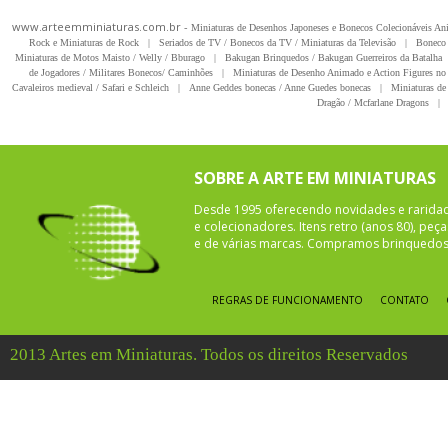
www.arteemminiaturas.com.br -
Miniaturas de Desenhos Japoneses e Bonecos Colecionáveis A
Rock e Miniaturas de Rock
|
Seriados de TV / Bonecos da TV / Miniaturas da Televisão
|
Boneco 
Miniaturas de Motos Maisto / Welly / Bburago
|
Bakugan Brinquedos / Bakugan Guerreiros da Batalha
de Jogadores / Militares Bonecos/ Caminhões
|
Miniaturas de Desenho Animado e Action Figures no 
Cavaleiros medieval / Safari e Schleich
|
Anne Geddes bonecas / Anne Guedes bonecas
|
Miniaturas de 
Dragão / Mcfarlane Dragons
|
SOBRE A ARTE EM MINIATURAS
Desde 1995 oferecendo novidades e rarida
e colecionadores. Itens retro (anos 80), pe
e de várias marcas. Compramos brinquedos 
REGRAS DE FUNCIONAMENTO
CONTATO
2013 Artes em Miniaturas. Todos os direitos Reservados