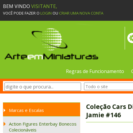
BEM VINDO
VISITANTE,
VOCÊ PODE FAZER O
LOGIN
OU
CRIAR UMA NOVA CONTA
Regras de Funcionamento
Coleção Cars D
Marcas e Escalas
Jamie #146
Action Figures Enterbay Bonecos
Colecionáveis