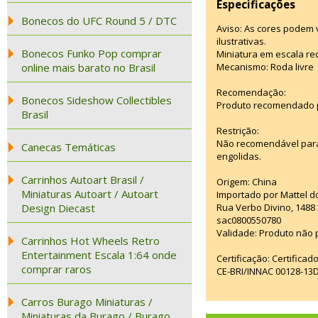
Especificações
Bonecos do UFC Round 5 / DTC
Aviso: As cores podem
ilustrativas.
Bonecos Funko Pop comprar
Miniatura em escala re
online mais barato no Brasil
Mecanismo: Roda livre
Recomendação:
Bonecos Sideshow Collectibles
Produto recomendado p
Brasil
Restrição:
Não recomendável para
Canecas Temáticas
engolidas.
Carrinhos Autoart Brasil /
Origem: China
Miniaturas Autoart / Autoart
Importado por Mattel do
Design Diecast
Rua Verbo Divino, 1488
sac0800550780
Validade: Produto não p
Carrinhos Hot Wheels Retro
Entertainment Escala 1:64 onde
Certificação: Certifica
comprar raros
CE-BRI/INNAC 00128-13
Carros Burago Miniaturas /
Miniaturas da Burago / Burago