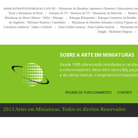
www.arteemminiaturas.com.br -
Miniaturas de Desenhos Japoneses e Bonecos Colecionáveis A
Rock e Miniaturas de Rock
|
Seriados de TV / Bonecos da TV / Miniaturas da Televisão
|
Boneco 
Miniaturas de Motos Maisto / Welly / Bburago
|
Bakugan Brinquedos / Bakugan Guerreiros da Batalha
de Jogadores / Militares Bonecos/ Caminhões
|
Miniaturas de Desenho Animado e Action Figures no 
Cavaleiros medieval / Safari e Schleich
|
Anne Geddes bonecas / Anne Guedes bonecas
|
Miniaturas de 
Dragão / Mcfarlane Dragons
|
SOBRE A ARTE EM MINIATURAS
Desde 1995 oferecendo novidades e rarida
e colecionadores. Itens retro (anos 80), pe
e de várias marcas. Compramos brinquedos 
REGRAS DE FUNCIONAMENTO
CONTATO
2013 Artes em Miniaturas. Todos os direitos Reservados