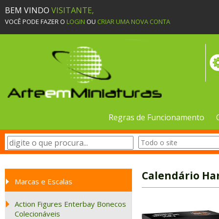
BEM VINDO
VISITANTE,
VOCÊ PODE FAZER O
LOGIN
OU
CRIAR UMA NOVA CONTA
Regras de Funcionamento
Calendário Har
Marcas e Escalas
Action Figures Enterbay Bonecos
Colecionáveis