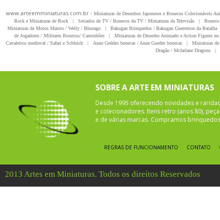
www.arteemminiaturas.com.br -
Miniaturas de Desenhos Japoneses e Bonecos Colecionáveis A
Rock e Miniaturas de Rock
|
Seriados de TV / Bonecos da TV / Miniaturas da Televisão
|
Boneco 
Miniaturas de Motos Maisto / Welly / Bburago
|
Bakugan Brinquedos / Bakugan Guerreiros da Batalha
de Jogadores / Militares Bonecos/ Caminhões
|
Miniaturas de Desenho Animado e Action Figures no 
Cavaleiros medieval / Safari e Schleich
|
Anne Geddes bonecas / Anne Guedes bonecas
|
Miniaturas de 
Dragão / Mcfarlane Dragons
|
SOBRE A ARTE EM MINIATURAS
Desde 1995 oferecendo novidades e rarida
e colecionadores. Itens retro (anos 80), pe
e de várias marcas. Compramos brinquedos 
REGRAS DE FUNCIONAMENTO
CONTATO
2013 Artes em Miniaturas. Todos os direitos Reservados