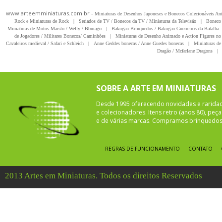
www.arteemminiaturas.com.br -
Miniaturas de Desenhos Japoneses e Bonecos Colecionáveis A
Rock e Miniaturas de Rock
|
Seriados de TV / Bonecos da TV / Miniaturas da Televisão
|
Boneco 
Miniaturas de Motos Maisto / Welly / Bburago
|
Bakugan Brinquedos / Bakugan Guerreiros da Batalha
de Jogadores / Militares Bonecos/ Caminhões
|
Miniaturas de Desenho Animado e Action Figures no 
Cavaleiros medieval / Safari e Schleich
|
Anne Geddes bonecas / Anne Guedes bonecas
|
Miniaturas de 
Dragão / Mcfarlane Dragons
|
SOBRE A ARTE EM MINIATURAS
Desde 1995 oferecendo novidades e rarida
e colecionadores. Itens retro (anos 80), pe
e de várias marcas. Compramos brinquedos 
REGRAS DE FUNCIONAMENTO
CONTATO
2013 Artes em Miniaturas. Todos os direitos Reservados