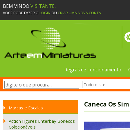
BEM VINDO
VISITANTE,
VOCÊ PODE FAZER O
LOGIN
OU
CRIAR UMA NOVA CONTA
Regras de Funcionamento
Caneca Os Sim
Marcas e Escalas
Action Figures Enterbay Bonecos
Colecionáveis