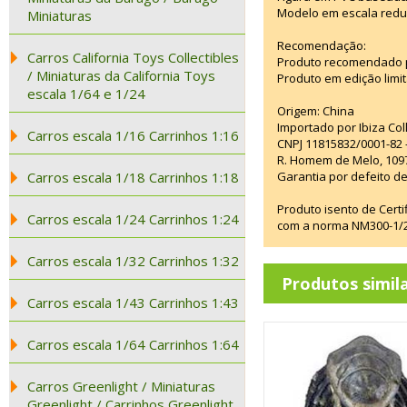
Modelo em escala redu
Miniaturas
Recomendação:
Carros California Toys Collectibles
Produto recomendado p
/ Miniaturas da California Toys
Produto em edição limi
escala 1/64 e 1/24
Origem: China
Importado por Ibiza Co
Carros escala 1/16 Carrinhos 1:16
CNPJ 11815832/0001-82 
R. Homem de Melo, 1097
Carros escala 1/18 Carrinhos 1:18
Garantia por defeito de
Produto isento de Cert
Carros escala 1/24 Carrinhos 1:24
com a norma NM300-1/20
Carros escala 1/32 Carrinhos 1:32
Produtos simil
Carros escala 1/43 Carrinhos 1:43
Carros escala 1/64 Carrinhos 1:64
Carros Greenlight / Miniaturas
Greenlight / Carrinhos Greenlight