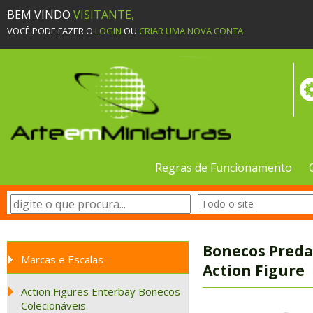
BEM VINDO
VISITANTE,
VOCÊ PODE FAZER O
LOGIN
OU
CRIAR UMA NOVA CONTA
Regras de Funcionamento
Bonecos Preda
Marcas e Escalas
Action Figure
Action Figures Enterbay Bonecos
Colecionáveis