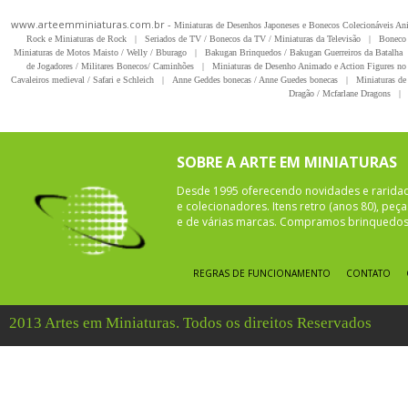
www.arteemminiaturas.com.br -
Miniaturas de Desenhos Japoneses e Bonecos Colecionáveis A
Rock e Miniaturas de Rock
|
Seriados de TV / Bonecos da TV / Miniaturas da Televisão
|
Boneco 
Miniaturas de Motos Maisto / Welly / Bburago
|
Bakugan Brinquedos / Bakugan Guerreiros da Batalha
de Jogadores / Militares Bonecos/ Caminhões
|
Miniaturas de Desenho Animado e Action Figures no 
Cavaleiros medieval / Safari e Schleich
|
Anne Geddes bonecas / Anne Guedes bonecas
|
Miniaturas de 
Dragão / Mcfarlane Dragons
|
SOBRE A ARTE EM MINIATURAS
Desde 1995 oferecendo novidades e rarida
e colecionadores. Itens retro (anos 80), pe
e de várias marcas. Compramos brinquedos 
REGRAS DE FUNCIONAMENTO
CONTATO
2013 Artes em Miniaturas. Todos os direitos Reservados