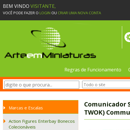
BEM VINDO
VISITANTE,
VOCÊ PODE FAZER O
LOGIN
OU
CRIAR UMA NOVA CONTA
Regras de Funcionamento
Comunicador St
Marcas e Escalas
TWOK) Commu
Action Figures Enterbay Bonecos
Colecionáveis