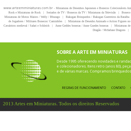
www.arteemminiaturas.com.br -
Miniaturas de Desenhos Japoneses e Bonecos Colecionáveis A
Rock e Miniaturas de Rock
|
Seriados de TV / Bonecos da TV / Miniaturas da Televisão
|
Boneco 
Miniaturas de Motos Maisto / Welly / Bburago
|
Bakugan Brinquedos / Bakugan Guerreiros da Batalha
de Jogadores / Militares Bonecos/ Caminhões
|
Miniaturas de Desenho Animado e Action Figures no 
Cavaleiros medieval / Safari e Schleich
|
Anne Geddes bonecas / Anne Guedes bonecas
|
Miniaturas de 
Dragão / Mcfarlane Dragons
|
SOBRE A ARTE EM MINIATURAS
Desde 1995 oferecendo novidades e rarida
e colecionadores. Itens retro (anos 80), pe
e de várias marcas. Compramos brinquedos 
REGRAS DE FUNCIONAMENTO
CONTATO
2013 Artes em Miniaturas. Todos os direitos Reservados