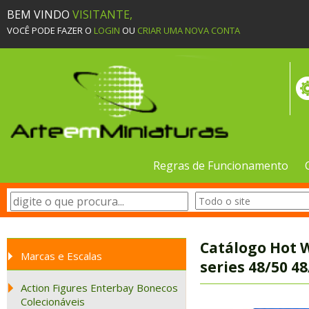
BEM VINDO
VISITANTE,
VOCÊ PODE FAZER O
LOGIN
OU
CRIAR UMA NOVA CONTA
Regras de Funcionamento
Catálogo Hot 
Marcas e Escalas
series 48/50 4
Action Figures Enterbay Bonecos
Colecionáveis