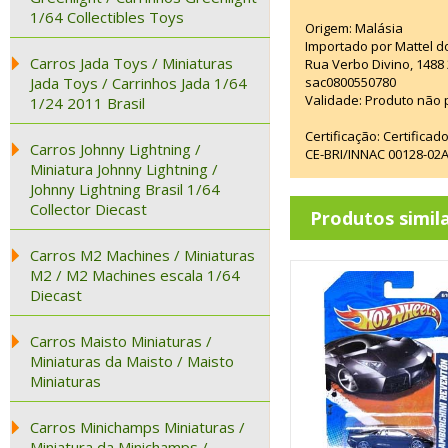
1/64 Collectibles Toys
Origem: Malásia
Importado por Mattel d
Carros Jada Toys / Miniaturas
Rua Verbo Divino, 1488
Jada Toys / Carrinhos Jada 1/64
sac0800550780
Validade: Produto não p
1/24 2011 Brasil
Certificação: Certifica
Carros Johnny Lightning /
CE-BRI/INNAC 00128-02
Miniatura Johnny Lightning /
Johnny Lightning Brasil 1/64
Collector Diecast
Produtos simil
Carros M2 Machines / Miniaturas
M2 / M2 Machines escala 1/64
Diecast
Carros Maisto Miniaturas /
Miniaturas da Maisto / Maisto
Miniaturas
Carros Minichamps Miniaturas /
Miniatura da Minichamps /