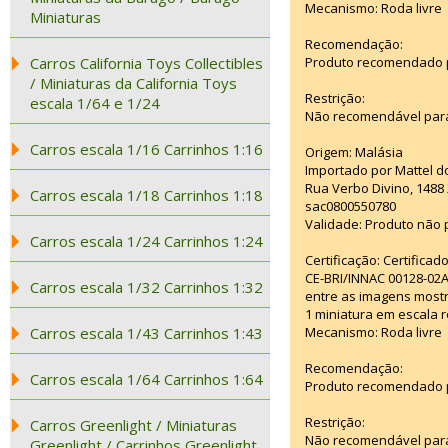
Mecanismo: Roda livre
Miniaturas
Recomendação:
Carros California Toys Collectibles
Produto recomendado pa
/ Miniaturas da California Toys
Restrição:
escala 1/64 e 1/24
Não recomendável para
Carros escala 1/16 Carrinhos 1:16
Origem: Malásia
Importado por Mattel d
Rua Verbo Divino, 1488
Carros escala 1/18 Carrinhos 1:18
sac0800550780
Validade: Produto não p
Carros escala 1/24 Carrinhos 1:24
Certificação: Certifica
CE-BRI/INNAC 00128-02
Carros escala 1/32 Carrinhos 1:32
entre as imagens mostr
1 miniatura em escala r
Carros escala 1/43 Carrinhos 1:43
Mecanismo: Roda livre
Recomendação:
Carros escala 1/64 Carrinhos 1:64
Produto recomendado pa
Restrição:
Carros Greenlight / Miniaturas
Não recomendável para
Greenlight / Carrinhos Greenlight