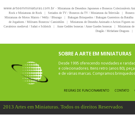
www.arteemminiaturas.com.br -
Miniaturas de Desenhos Japoneses e Bonecos Colecionáveis A
Rock e Miniaturas de Rock
|
Seriados de TV / Bonecos da TV / Miniaturas da Televisão
|
Boneco 
Miniaturas de Motos Maisto / Welly / Bburago
|
Bakugan Brinquedos / Bakugan Guerreiros da Batalha
de Jogadores / Militares Bonecos/ Caminhões
|
Miniaturas de Desenho Animado e Action Figures no 
Cavaleiros medieval / Safari e Schleich
|
Anne Geddes bonecas / Anne Guedes bonecas
|
Miniaturas de 
Dragão / Mcfarlane Dragons
|
SOBRE A ARTE EM MINIATURAS
Desde 1995 oferecendo novidades e rarida
e colecionadores. Itens retro (anos 80), pe
e de várias marcas. Compramos brinquedos 
REGRAS DE FUNCIONAMENTO
CONTATO
2013 Artes em Miniaturas. Todos os direitos Reservados