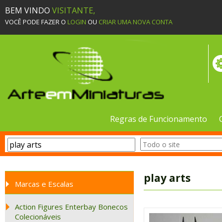
BEM VINDO
VISITANTE,
VOCÊ PODE FAZER O
LOGIN
OU
CRIAR UMA NOVA CONTA
Regras de Funcionamento
play arts
Marcas e Escalas
Action Figures Enterbay Bonecos
Colecionáveis