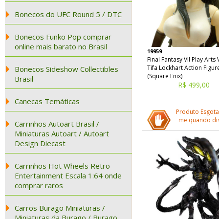
Bonecos do UFC Round 5 / DTC
Bonecos Funko Pop comprar
online mais barato no Brasil
19959
Final Fantasy VII Play Arts 
Tifa Lockhart Action Figur
Bonecos Sideshow Collectibles
(Square Enix)
Brasil
R$ 499,00
Canecas Temáticas
Produto Esgota
me quando dis
Carrinhos Autoart Brasil /
Miniaturas Autoart / Autoart
Design Diecast
Carrinhos Hot Wheels Retro
Entertainment Escala 1:64 onde
comprar raros
Carros Burago Miniaturas /
Miniaturas da Burago / Burago