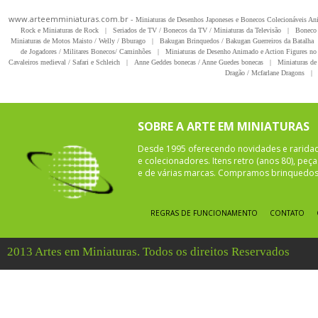
www.arteemminiaturas.com.br -
Miniaturas de Desenhos Japoneses e Bonecos Colecionáveis A
Rock e Miniaturas de Rock
|
Seriados de TV / Bonecos da TV / Miniaturas da Televisão
|
Boneco 
Miniaturas de Motos Maisto / Welly / Bburago
|
Bakugan Brinquedos / Bakugan Guerreiros da Batalha
de Jogadores / Militares Bonecos/ Caminhões
|
Miniaturas de Desenho Animado e Action Figures no 
Cavaleiros medieval / Safari e Schleich
|
Anne Geddes bonecas / Anne Guedes bonecas
|
Miniaturas de 
Dragão / Mcfarlane Dragons
|
SOBRE A ARTE EM MINIATURAS
Desde 1995 oferecendo novidades e rarida
e colecionadores. Itens retro (anos 80), pe
e de várias marcas. Compramos brinquedos 
REGRAS DE FUNCIONAMENTO
CONTATO
2013 Artes em Miniaturas. Todos os direitos Reservados