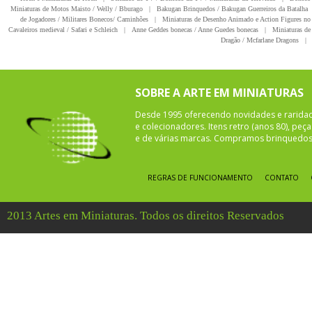
Miniaturas de Motos Maisto / Welly / Bburago
|
Bakugan Brinquedos / Bakugan Guerreiros da Batalha
de Jogadores / Militares Bonecos/ Caminhões
|
Miniaturas de Desenho Animado e Action Figures no 
Cavaleiros medieval / Safari e Schleich
|
Anne Geddes bonecas / Anne Guedes bonecas
|
Miniaturas de 
Dragão / Mcfarlane Dragons
|
SOBRE A ARTE EM MINIATURAS
Desde 1995 oferecendo novidades e rarida
e colecionadores. Itens retro (anos 80), pe
e de várias marcas. Compramos brinquedos 
REGRAS DE FUNCIONAMENTO
CONTATO
2013 Artes em Miniaturas. Todos os direitos Reservados