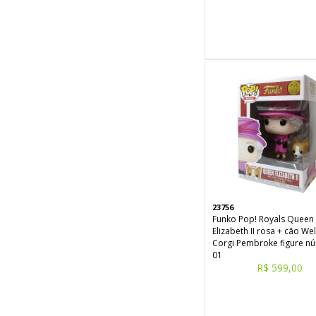
23756
Funko Pop! Royals Queen
Elizabeth II rosa + cão We
Corgi Pembroke figure n
01
R$ 599,00