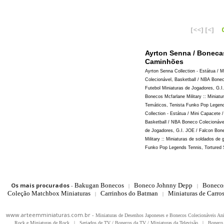
[<<]
[<]
Ayrton Senna / Bonecas
Caminhões
Ayrton Senna Collection - Estátua / 
Colecionável, Basketball / NBA Bone
Futebol Miniaturas de Jogadores, G.
Bonecos Mcfarlane Military :: Miniat
Temáticos, Tenista Funko Pop Legend
Collection - Estátua / Mini Capacete 
Basketball / NBA Boneco Colecionáve
de Jogadores, G.I. JOE / Falcon Bon
Military :: Miniaturas de soldados d
Funko Pop Legends Tennis, Tortured 
Os mais procurados
-
Bakugan Bonecos
Boneco Johnny Depp
Boneco
|
|
Coleção Matchbox Miniaturas
Carrinhos do Batman
Miniaturas de Carro
|
|
www.arteemminiaturas.com.br -
Miniaturas de Desenhos Japoneses e Bonecos Colecionáveis A
Rock e Miniaturas de Rock
|
Seriados de TV / Bonecos da TV / Miniaturas da Televisão
|
Boneco 