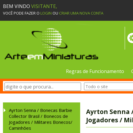
BEM VINDO
VISITANTE,
VOCÊ PODE FAZER O
LOGIN
OU
CRIAR UMA NOVA CONTA
Regras de Funcionamento
Ayrton Senna / Bonecas Barbie
Ayrton Senna /
Collector Brasil / Bonecos de
Jogadores / M
Jogadores / Militares Bonecos/
Caminhões