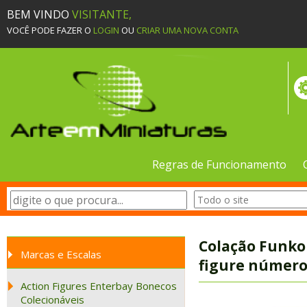
BEM VINDO
VISITANTE,
VOCÊ PODE FAZER O
LOGIN
OU
CRIAR UMA NOVA CONTA
Regras de Funcionamento
Colação Funko
Marcas e Escalas
figure número
Action Figures Enterbay Bonecos
Colecionáveis