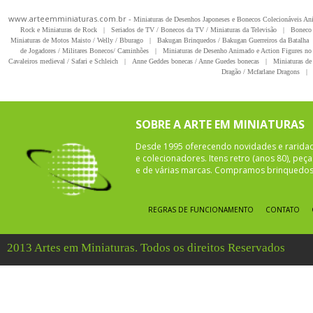
www.arteemminiaturas.com.br -
Miniaturas de Desenhos Japoneses e Bonecos Colecionáveis A
Rock e Miniaturas de Rock
|
Seriados de TV / Bonecos da TV / Miniaturas da Televisão
|
Boneco 
Miniaturas de Motos Maisto / Welly / Bburago
|
Bakugan Brinquedos / Bakugan Guerreiros da Batalha
de Jogadores / Militares Bonecos/ Caminhões
|
Miniaturas de Desenho Animado e Action Figures no 
Cavaleiros medieval / Safari e Schleich
|
Anne Geddes bonecas / Anne Guedes bonecas
|
Miniaturas de 
Dragão / Mcfarlane Dragons
|
SOBRE A ARTE EM MINIATURAS
Desde 1995 oferecendo novidades e rarida
e colecionadores. Itens retro (anos 80), pe
e de várias marcas. Compramos brinquedos 
REGRAS DE FUNCIONAMENTO
CONTATO
2013 Artes em Miniaturas. Todos os direitos Reservados