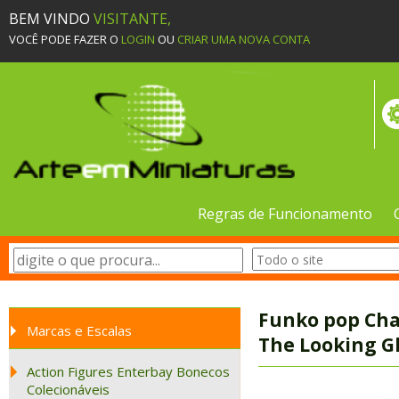
BEM VINDO
VISITANTE,
VOCÊ PODE FAZER O
LOGIN
OU
CRIAR UMA NOVA CONTA
Regras de Funcionamento
Funko pop Cha
Marcas e Escalas
The Looking G
Action Figures Enterbay Bonecos
Colecionáveis