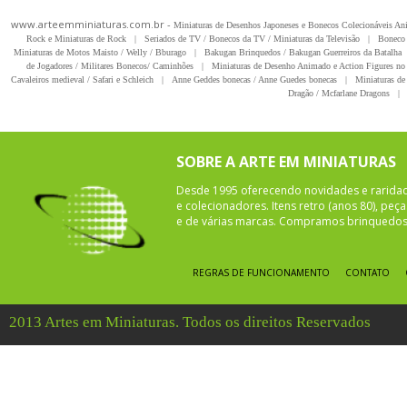
www.arteemminiaturas.com.br -
Miniaturas de Desenhos Japoneses e Bonecos Colecionáveis A
Rock e Miniaturas de Rock
|
Seriados de TV / Bonecos da TV / Miniaturas da Televisão
|
Boneco 
Miniaturas de Motos Maisto / Welly / Bburago
|
Bakugan Brinquedos / Bakugan Guerreiros da Batalha
de Jogadores / Militares Bonecos/ Caminhões
|
Miniaturas de Desenho Animado e Action Figures no 
Cavaleiros medieval / Safari e Schleich
|
Anne Geddes bonecas / Anne Guedes bonecas
|
Miniaturas de 
Dragão / Mcfarlane Dragons
|
SOBRE A ARTE EM MINIATURAS
Desde 1995 oferecendo novidades e rarida
e colecionadores. Itens retro (anos 80), pe
e de várias marcas. Compramos brinquedos 
REGRAS DE FUNCIONAMENTO
CONTATO
2013 Artes em Miniaturas. Todos os direitos Reservados