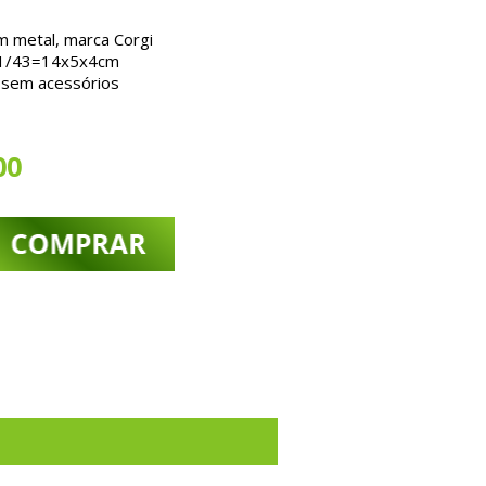
m metal, marca Corgi
a 1/43=14x5x4cm
 sem acessórios
00