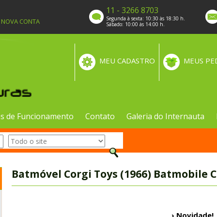
11 - 3266 8703
Segunda à sexta: 10:30 às 18:30 h.
A NOVA CONTA
Sábado: 10:00 às 14:00 h.
MEU CADASTRO
MEUS PE
s de Funcionamento
Contato
Galeria do Internauta
Batmóvel Corgi Toys (1966) Batmobile C
› Novidade!