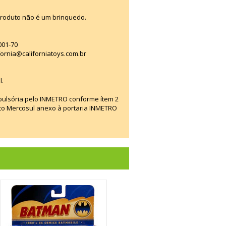
produto não é um brinquedo.
001-70
fornia@californiatoys.com.br
l.
mpulsória pelo INMETRO conforme ítem 2
ico Mercosul anexo à portaria INMETRO