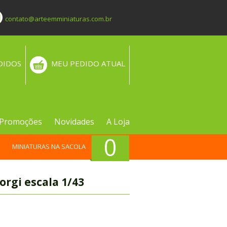
contato@arteemminiaturas.com.br
DIDOS
MEU PEDIDO ATUAL
Promoções
Novidades
A Loja
0
MINIATURAS NA SACOLA
orgi escala 1/43