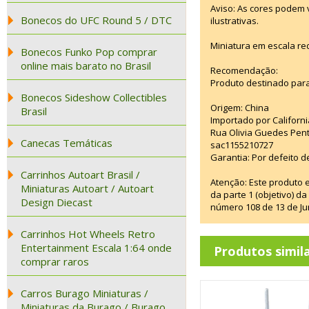
Aviso: As cores podem
Bonecos do UFC Round 5 / DTC
ilustrativas.
Miniatura em escala re
Bonecos Funko Pop comprar
online mais barato no Brasil
Recomendação:
Produto destinado para
Bonecos Sideshow Collectibles
Origem: China
Brasil
Importado por Californi
Rua Olivia Guedes Pent
Canecas Temáticas
sac1155210727
Garantia: Por defeito d
Carrinhos Autoart Brasil /
Atenção: Este produto 
Miniaturas Autoart / Autoart
da parte 1 (objetivo) 
Design Diecast
número 108 de 13 de Ju
Carrinhos Hot Wheels Retro
Entertainment Escala 1:64 onde
Produtos simil
comprar raros
Carros Burago Miniaturas /
Miniaturas da Burago / Burago