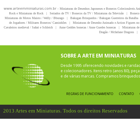
www.arteemminiaturas.com.br -
Miniaturas de Desenhos Japoneses e Bonecos Colecionáveis A
Rock e Miniaturas de Rock
|
Seriados de TV / Bonecos da TV / Miniaturas da Televisão
|
Boneco 
Miniaturas de Motos Maisto / Welly / Bburago
|
Bakugan Brinquedos / Bakugan Guerreiros da Batalha
de Jogadores / Militares Bonecos/ Caminhões
|
Miniaturas de Desenho Animado e Action Figures no 
Cavaleiros medieval / Safari e Schleich
|
Anne Geddes bonecas / Anne Guedes bonecas
|
Miniaturas de 
Dragão / Mcfarlane Dragons
|
SOBRE A ARTE EM MINIATURAS
Desde 1995 oferecendo novidades e rarida
e colecionadores. Itens retro (anos 80), pe
e de várias marcas. Compramos brinquedos 
REGRAS DE FUNCIONAMENTO
CONTATO
2013 Artes em Miniaturas. Todos os direitos Reservados