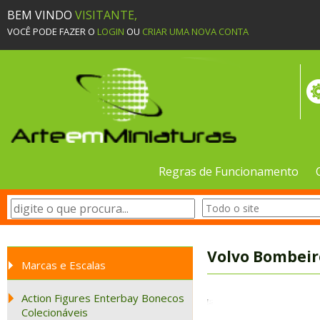
BEM VINDO
VISITANTE,
VOCÊ PODE FAZER O
LOGIN
OU
CRIAR UMA NOVA CONTA
Regras de Funcionamento
Volvo Bombeiro
Marcas e Escalas
Action Figures Enterbay Bonecos
Colecionáveis