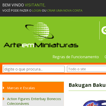
BEM VINDO
VISITANTE,
VOCÊ PODE FAZER O
LOGIN
OU
CRIAR UMA NOVA CONTA
Regras de Funcionamento
Bakugan Bakucr
Marcas e Escalas
Action Figures Enterbay Bonecos
Colecionáveis