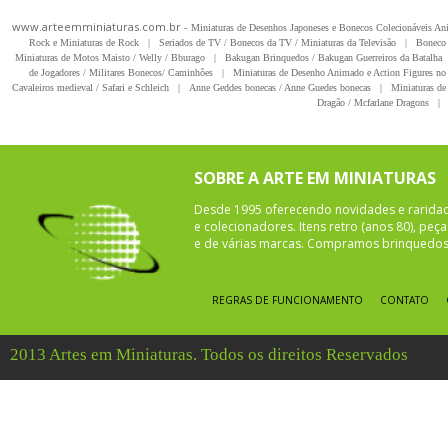
www.arteemminiaturas.com.br -
Miniaturas de Desenhos Japoneses e Bonecos Colecionáveis A
Rock e Miniaturas de Rock
|
Seriados de TV / Bonecos da TV / Miniaturas da Televisão
|
Boneco 
Miniaturas de Motos Maisto / Welly / Bburago
|
Bakugan Brinquedos / Bakugan Guerreiros da Batalha
de Jogadores / Militares Bonecos/ Caminhões
|
Miniaturas de Desenho Animado e Action Figures no 
Cavaleiros medieval / Safari e Schleich
|
Anne Geddes bonecas / Anne Guedes bonecas
|
Miniaturas de 
Dragão / Mcfarlane Dragons
|
SOBRE A ARTE EM MINIATURAS
Desde 1995 oferecendo novidades e rarida
e colecionadores. Itens retro (anos 80), pe
e de várias marcas. Compramos brinquedos 
REGRAS DE FUNCIONAMENTO
CONTATO
2013 Artes em Miniaturas. Todos os direitos Reservados