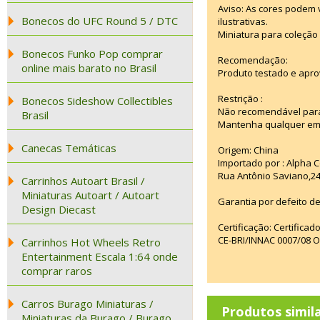
Aviso: As cores podem
Bonecos do UFC Round 5 / DTC
ilustrativas.
Miniatura para coleção 
Bonecos Funko Pop comprar
Recomendação:
online mais barato no Brasil
Produto testado e apro
Restrição :
Bonecos Sideshow Collectibles
Não recomendável para
Brasil
Mantenha qualquer emba
Canecas Temáticas
Origem: China
Importado por : Alpha C
Rua Antônio Saviano,24
Carrinhos Autoart Brasil /
Miniaturas Autoart / Autoart
Garantia por defeito de
Design Diecast
Certificação: Certifica
CE-BRI/INNAC 0007/08 
Carrinhos Hot Wheels Retro
Entertainment Escala 1:64 onde
comprar raros
Carros Burago Miniaturas /
Produtos simil
Miniaturas da Burago / Burago