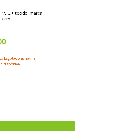
.V.C.+ tecido, marca
29 cm
00
to Esgotado avisa-me
o disponível.