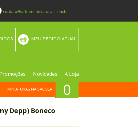
contato@arteemminiaturas.com.br
DIDOS
MEU PEDIDO ATUAL
Promoções
Novidades
A Loja
0
MINIATURAS NA SACOLA
nny Depp) Boneco