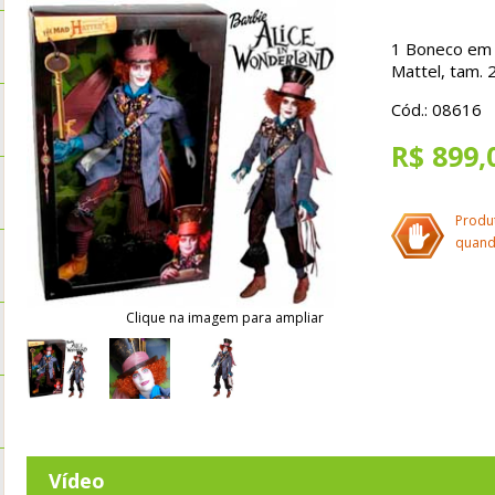
1 Boneco em P
Mattel, tam. 
Cód.: 08616
R$ 899,
Produ
quand
Clique na imagem para ampliar
Vídeo