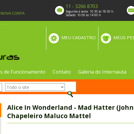
11 - 3266 8703
Segunda à sexta: 10:30 às 18:30 h.
A NOVA CONTA
Sábado: 10:00 às 14:00 h.
MEU CADASTRO
MEUS PE
s de Funcionamento
Contato
Galeria do Internauta
Alice In Wonderland - Mad Hatter (Joh
Chapeleiro Maluco Mattel