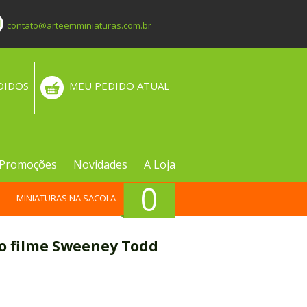
contato@arteemminiaturas.com.br
DIDOS
MEU PEDIDO ATUAL
Promoções
Novidades
A Loja
0
MINIATURAS NA SACOLA
do filme Sweeney Todd