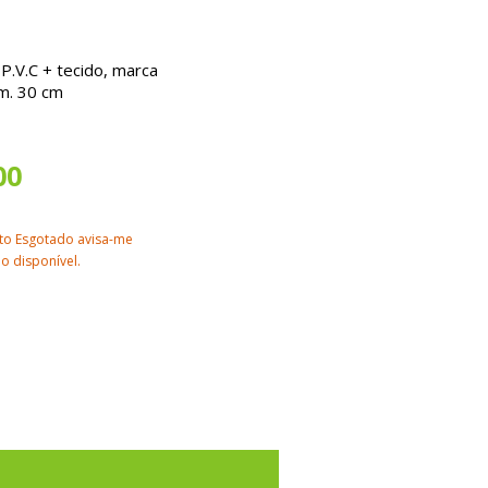
P.V.C + tecido, marca
m. 30 cm
00
to Esgotado avisa-me
o disponível.