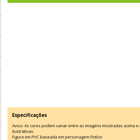
Especificações
Aviso: As cores podem variar entre as imagens mostradas acima 
ilustrativas.
Figura em PVC baseada em personagem fictício