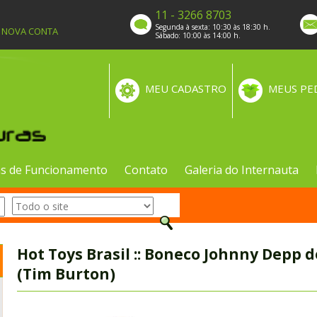
11 - 3266 8703
Segunda à sexta: 10:30 às 18:30 h.
A NOVA CONTA
Sábado: 10:00 às 14:00 h.
MEU CADASTRO
MEUS PE
s de Funcionamento
Contato
Galeria do Internauta
Hot Toys Brasil :: Boneco Johnny Depp 
(Tim Burton)