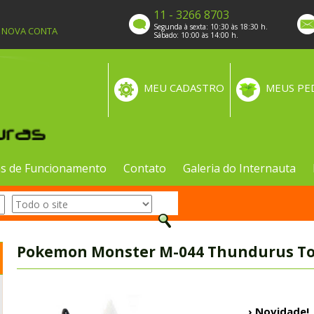
11 - 3266 8703
Segunda à sexta: 10:30 às 18:30 h.
A NOVA CONTA
Sábado: 10:00 às 14:00 h.
MEU CADASTRO
MEUS PE
s de Funcionamento
Contato
Galeria do Internauta
Pokemon Monster M-044 Thundurus Tom
› Novidade!