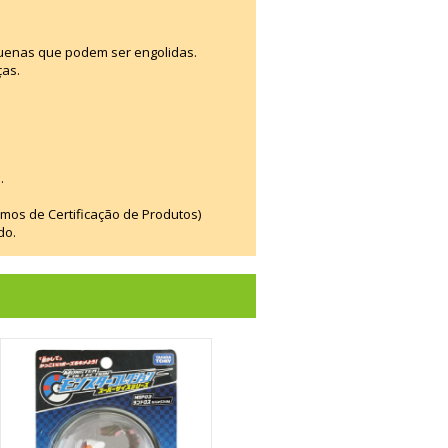
uenas que podem ser engolidas.
ças.
.
smos de Certificação de Produtos)
do.