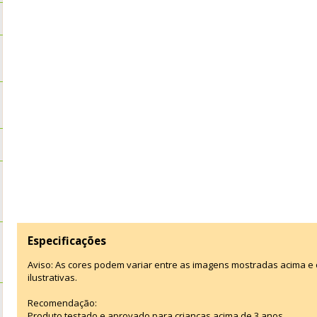
Especificações
Aviso: As cores podem variar entre as imagens mostradas acima 
ilustrativas.
Recomendação:
Produto testado e aprovado para crianças acima de 3 anos.