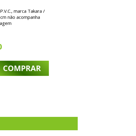
.V.C., marca Takara /
5 cm
não acompanha
lagem
0