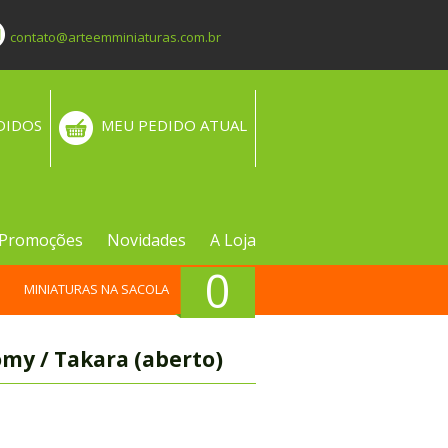
contato@arteemminiaturas.com.br
DIDOS
MEU PEDIDO ATUAL
Promoções
Novidades
A Loja
0
MINIATURAS NA SACOLA
y / Takara (aberto)