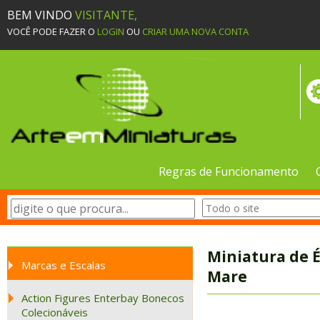
BEM VINDO
VISITANTE,
VOCÊ PODE FAZER O
LOGIN
OU
CRIAR UMA NOVA CONTA
Regras de Funcionamento
Miniatura de É
Marcas e Escalas
Mare
Action Figures Enterbay Bonecos
Colecionáveis