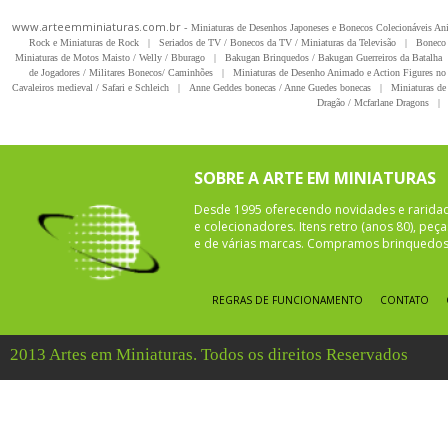
www.arteemminiaturas.com.br -
Miniaturas de Desenhos Japoneses e Bonecos Colecionáveis A
Rock e Miniaturas de Rock
|
Seriados de TV / Bonecos da TV / Miniaturas da Televisão
|
Boneco 
Miniaturas de Motos Maisto / Welly / Bburago
|
Bakugan Brinquedos / Bakugan Guerreiros da Batalha
de Jogadores / Militares Bonecos/ Caminhões
|
Miniaturas de Desenho Animado e Action Figures no 
Cavaleiros medieval / Safari e Schleich
|
Anne Geddes bonecas / Anne Guedes bonecas
|
Miniaturas de 
Dragão / Mcfarlane Dragons
|
SOBRE A ARTE EM MINIATURAS
Desde 1995 oferecendo novidades e rarida
e colecionadores. Itens retro (anos 80), pe
e de várias marcas. Compramos brinquedos 
REGRAS DE FUNCIONAMENTO
CONTATO
2013 Artes em Miniaturas. Todos os direitos Reservados